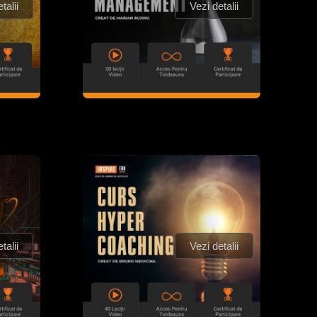
talii
Vezi detalii
talii
Vezi detalii