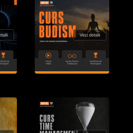
talii
Vezi detalii