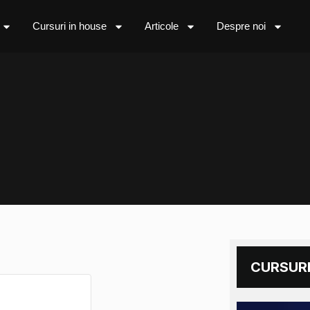
Cursuri in house
Articole
Despre noi
CURSURI