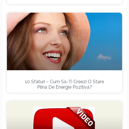
10 Sfaturi – Cum Să-Ți Creezi O Stare
Plină De Energie Pozitivă?