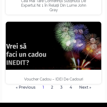
Cea Mai Tare Conferință Susținută De
Expertul Nr. 1 În Relații Din Lume John
Gray
Voucher Cadou – IDEI De Cadouri
« Previous
1
2
3
4
Next »