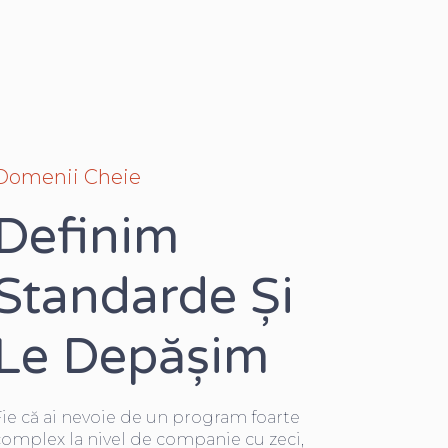
Domenii Cheie
Definim
Standarde Și
Le Depășim
ie că ai nevoie de un program foarte
complex la nivel de companie cu zeci,