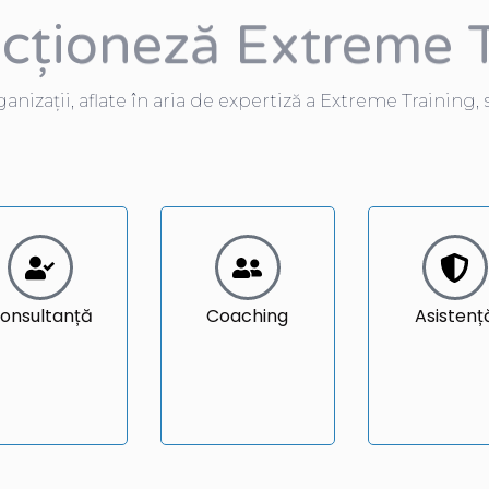
ționeză Extreme T
anizații, aflate în aria de expertiză a Extreme Training,
onsultanță
Coaching
Asistenț