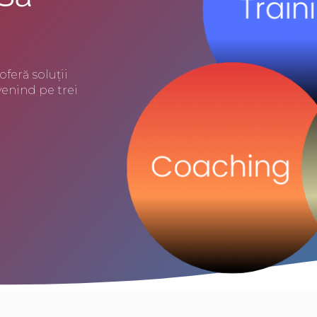
feră soluții
venind pe trei