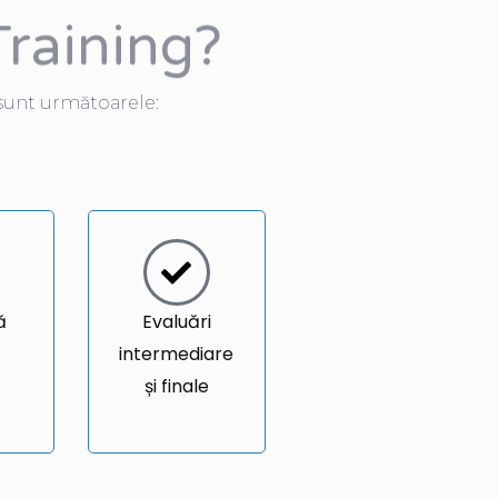
raining?
 sunt următoarele:
ă
Evaluări
intermediare
și finale