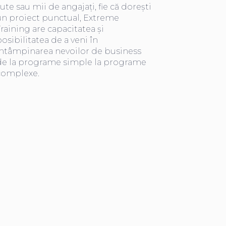
ute sau mii de angajați, fie că dorești
un proiect punctual, Extreme
raining are capacitatea și
osibilitatea de a veni în
întâmpinarea nevoilor de business
de la programe simple la programe
complexe.