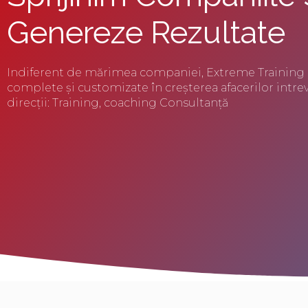
Genereze Rezultate
Indiferent de mărimea companiei, Extreme Training o
complete și customizate în creșterea afacerilor intre
direcții: Training, coaching Consultanță