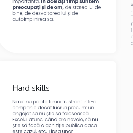
importantă.
În același timp suntem
s
preocupați și de om,
de starea lui de
bine, de dezvoltarea lui și de
T
autoîmplinirea sa.
p
Hard skills
Nimic nu poate fi mai frustrant într-o
companie decât lucruri precum: un
angajat să nu știe să folosească
Excelul atunci când are nevoie, să nu
știe să facă o achiziție publică dacă
este cazul, etc. Lipsa unor