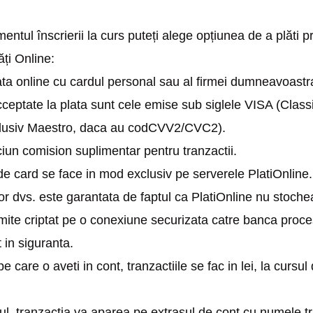
ntul înscrierii la curs puteți alege opțiunea de a plăti p
ăți Online:
ta online cu cardul personal sau al firmei dumneavoastra,
cceptate la plata sunt cele emise sub siglele VISA (Classi
siv Maestro, daca au codCVV2/CVC2).
iun comision suplimentar pentru tranzactii.
e card se face in mod exclusiv pe serverele PlatiOnline.
lor dvs. este garantata de faptul ca PlatiOnline nu stoche
rimite criptat pe o conexiune securizata catre banca proce
t in siguranta.
pe care o aveti in cont, tranzactiile se fac in lei, la cursu
ul, tranzactia va aparea pe extrasul de cont cu numele tr