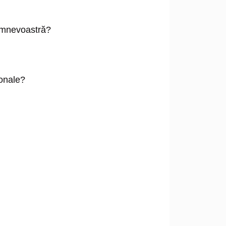
dumnevoastră?
sonale?