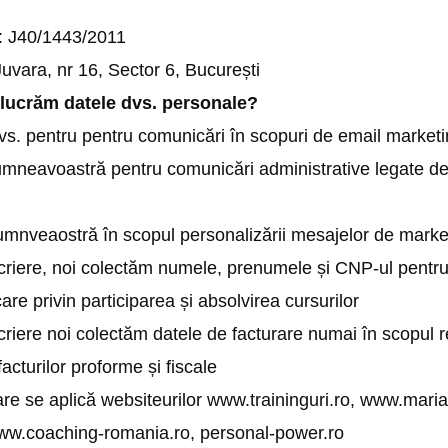
i: J40/1443/2011
uvara, nr 16, Sector 6, București
elucrăm datele dvs. personale?
vs. pentru pentru comunicări în scopuri de email market
mneavoastră pentru comunicări administrative legate de c
nveaostră în scopul personalizării mesajelor de marketi
scriere, noi colectăm numele, prenumele și CNP-ul pentru
are privin participarea și absolvirea cursurilor
criere noi colectăm datele de facturare numai în scopul r
acturilor proforme și fiscale
re se aplică websiteurilor www.traininguri.ro, www.marian
ww.coaching-romania.ro, personal-power.ro