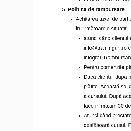
Politica de rambursare
Achitarea taxei de parti
în următoarele situații:
atunci când clientul 
info@traininguri.ro 
integral. Rambursare
Pentru comenzile plat
Dacă clientul după p
plătite. Această soli
a cursului. După ac
face în maxim 30 de 
Atunci când prestator
desfășoară cursul. Pa