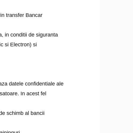
rin transfer Bancar
 in conditii de siguranta
c si Electron) si
aza datele confidentiale ale
satoare. In acest fel
l de schimb al bancii
aininguri