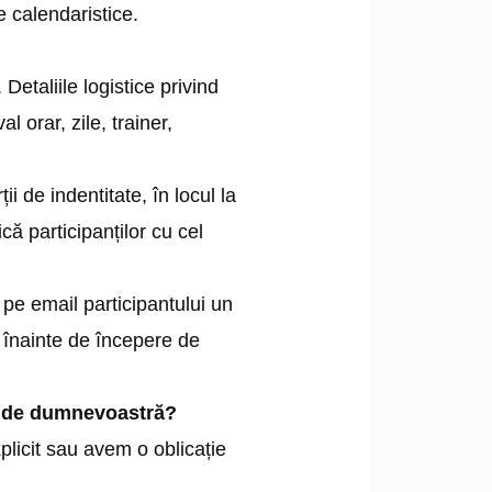
 calendaristice.
etaliile logistice privind
l orar, zile, trainer,
ii de indentitate, în locul la
că participanților cu cel
 pe email participantului un
ă înainte de începere de
ct de dumnevoastră?
plicit sau avem o oblicație