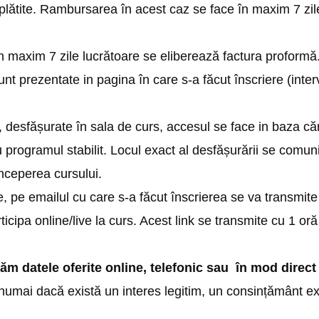
ătite. Rambursarea în acest caz se face în maxim 7 zile
n maxim 7 zile lucrătoare se eliberează factura proformă. D
unt prezentate in pagina în care s-a făcut înscriere (interva
e, desfășurate în sala de curs, accesul se face in baza cărț
u programul stabilit. Locul exact al desfășurării se comuni
începerea cursului.
ne, pe emailul cu care s-a făcut înscrierea se va transmite
ticipa online/live la curs. Acest link se transmite cu 1 or
răm datele oferite online, telefonic sau în mod dire
 numai dacă există un interes legitim, un consințământ ex