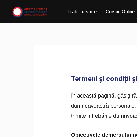
Skip
Toate cursurile
Cursuri Online
to
content
Termeni și condiții 
În această pagină, găsiți r
dumneavoastră personale. D
trimite intrebările dumnvoas
Obiectivele demersului n