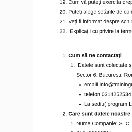
Cum vă puteți exercita drep
Puteți alege setările de con
Veți fi informat despre schim
Explicații cu privire la term
Cum să ne contactați
Datele sunt colectate și
Sector 6, București, R
emaill info@trainingu
telefon 0314252534 
La sediu( program L
Care sunt datele noastre 
Nume Companie: S. C. S