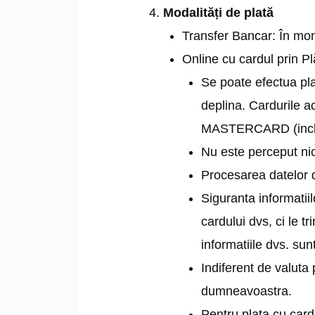
Modalități de plată
Transfer Bancar: În mome
Online cu cardul prin Pl
Se poate efectua pla
deplina. Cardurile a
MASTERCARD (inclu
Nu este perceput nic
Procesarea datelor d
Siguranta informatii
cardului dvs, ci le t
informatiile dvs. sun
Indiferent de valuta 
dumneavoastra.
Pentru plata cu card