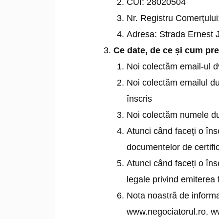
CUI: 28020504
Nr. Registru Comerțulu
Adresa: Strada Ernest J
Ce date, de ce și cum pr
Noi colectăm email-ul d
Noi colectăm emailul du
înscris
Noi colectăm numele dum
Atunci când faceți o în
documentelor de certific
Atunci când faceți o îns
legale privind emiterea f
Nota noastră de informa
www.negociatorul.ro, w