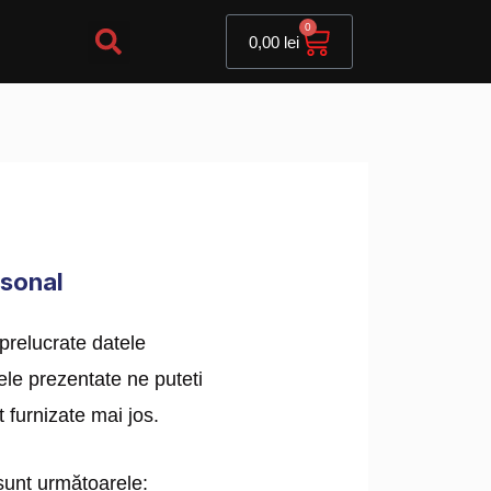
Cart
0
0,00
lei
rsonal
prelucrate datele
le prezentate ne puteti
 furnizate mai jos.
 sunt următoarele: