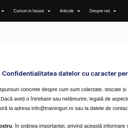
Cursuri in house
Articole
Despre noi
și Confidentialitatea datelor cu caracter pe
ăspunsuri concrete despre cum sunt colectate, stocate și 
acă aveți o întrebare sau nelămurire, legată de aspecte
tră la adresa info@traininguri.ro sau la datele de contact
ostru
, în ordinea importanței, privind această informare