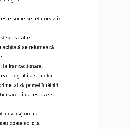
 Aceste sume se returneazăz
est sens către
a achitată se returnează
e.
t la tranzactionare.
rea integrală a sumelor
imei zi zi/ primei întâlniri
bursarea în acest caz se
ți inscrisi) nu mai
sau poate solicita