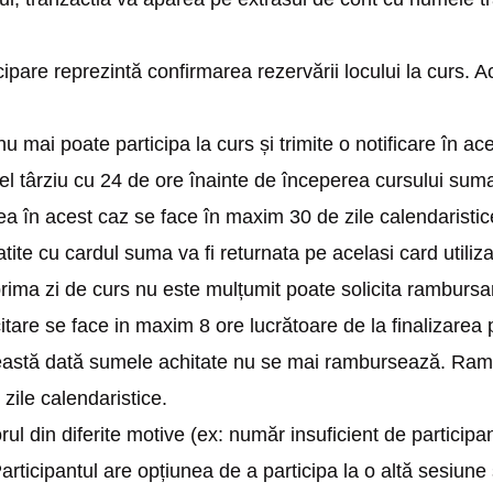
cipare reprezintă confirmarea rezervării locului la curs.
nu mai poate participa la curs și trimite o notificare în ac
cel târziu cu 24 de ore înainte de începerea cursului sum
a în acest caz se face în maxim 30 de zile calendaristic
ite cu cardul suma va fi returnata pe acelasi card utiliza
rima zi de curs nu este mulțumit poate solicita rambursa
citare se face in maxim 8 ore lucrătoare de la finalizarea pr
eastă dată sumele achitate nu se mai rambursează. Ram
zile calendaristice.
ul din diferite motive (ex: număr insuficient de participan
rticipantul are opțiunea de a participa la o altă sesiune 