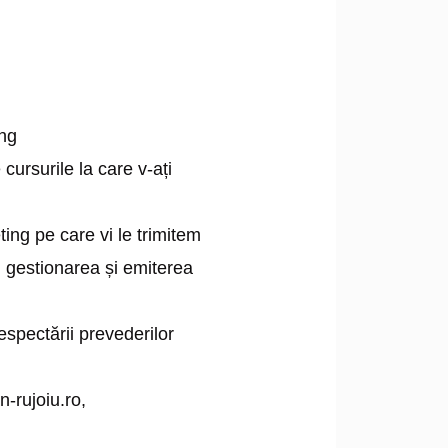
ing
ursurile la care v-ați
ng pe care vi le trimitem
 gestionarea și emiterea
espectării prevederilor
-rujoiu.ro,