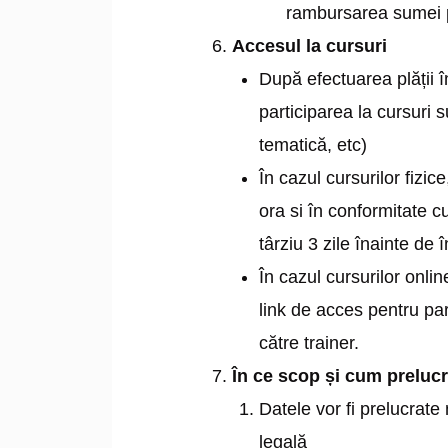
rambursarea sumei pl
Accesul la cursuri
După efectuarea plății î
participarea la cursuri s
tematică, etc)
În cazul cursurilor fizic
ora si în conformitate c
târziu 3 zile înainte de 
În cazul cursurilor onli
link de acces pentru par
către trainer.
În ce scop și cum preluc
Datele vor fi prelucrate
legală