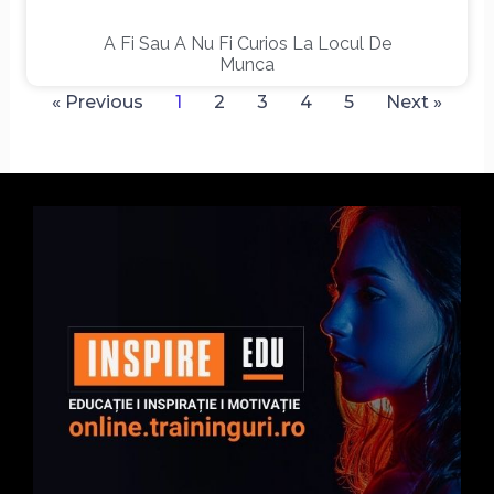
A Fi Sau A Nu Fi Curios La Locul De
Munca
« Previous
1
2
3
4
5
Next »