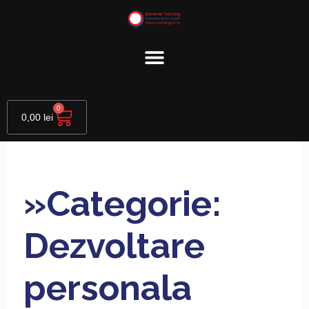
Skip
to
content
Cart
0
0,00
lei
»Categorie:
Dezvoltare
personala