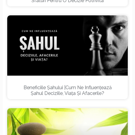
Sfaturi Pentru O Decizie Potrivita
Beneficiile Șahului |Cum Ne Influențează
Șahul Deciziile, Viața Și Afacerile?