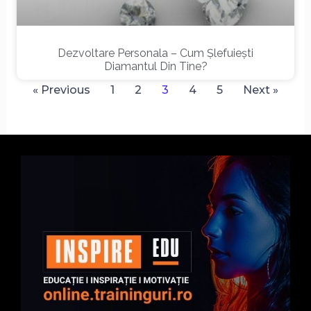
Dezvoltare Personala – Cum Șlefuiești
Diamantul Din Tine?
« Previous
1
2
3
4
5
Next »