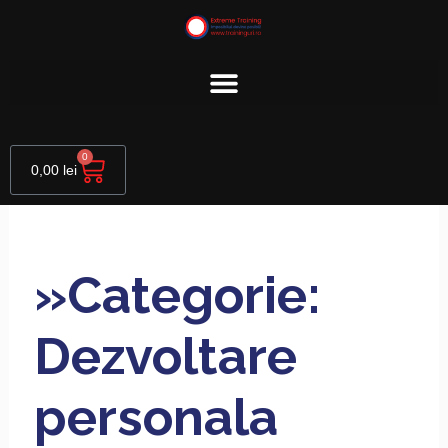
Skip
to
content
Cart
0
0,00
lei
»Categorie:
Dezvoltare
personala