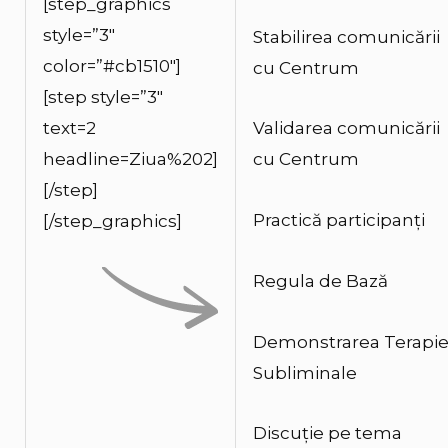
[step_graphics
style=”3″
Stabilirea comunicării
color=”#cb1510″]
cu Centrum
[step style=”3″
text=2
Validarea comunicării
headline=Ziua%202]
cu Centrum
[/step]
Practică participanți
[/step_graphics]
Regula de Bază
Demonstrarea Terapie
Subliminale
Discuție pe tema