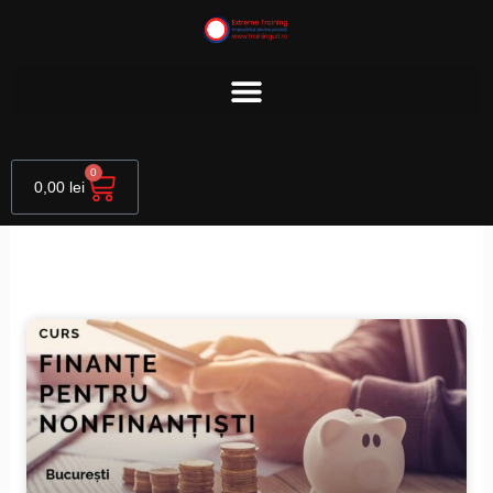
Skip
to
content
Cart
0
0,00
lei