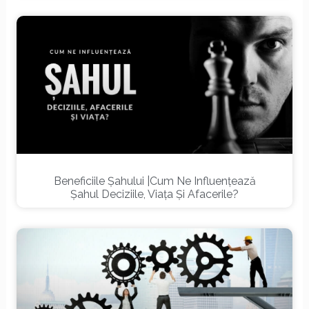
Beneficiile Șahului |Cum Ne Influențează
Șahul Deciziile, Viața Și Afacerile?