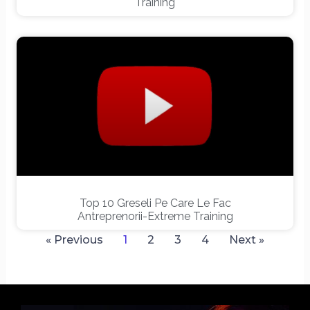
Training
Top 10 Greseli Pe Care Le Fac
Antreprenorii-Extreme Training
« Previous
1
2
3
4
Next »