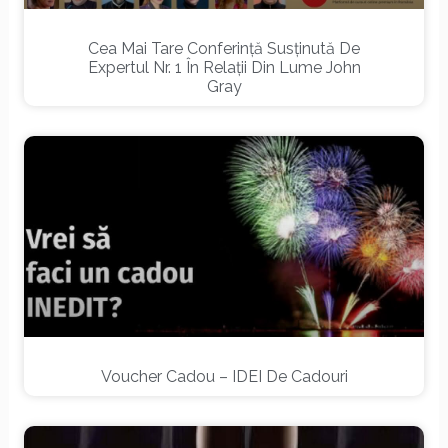
Cea Mai Tare Conferință Susținută De
Expertul Nr. 1 În Relații Din Lume John
Gray
Voucher Cadou – IDEI De Cadouri