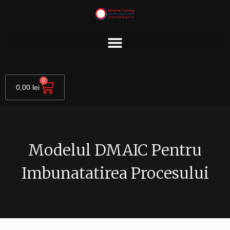
Skip
to
content
Cart
0
0,00
lei
Modelul DMAIC Pentru
Imbunatatirea Procesului