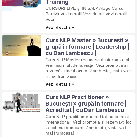
Training
CURSURI LIVE și ÎN SALA Alege Cursul
Potrivit Vezi detalii Vezi detalii Vezi detalii
Vezi
Vezi detalii »
Curs NLP Master » București »
grupă în formare | Leadership |
cu Dan Lambescu |
Curs NLP Master recunoscut international.
Vrei mai mult de la viață! Vezi promotia și
rezervă-ti locul acum. Zambeste, viata va si
fi mai frumoasă!
Vezi detalii »
Curs NLP Practitioner »
București » grupă în formare |
Acreditat | cu Dan Lambescu
Curs NLP practitioner acreditat national si
international. Vezi promotia si rezerva-ti loc
la cel mai bun curs. Zambeste, viata va fi
mai frumoasa!