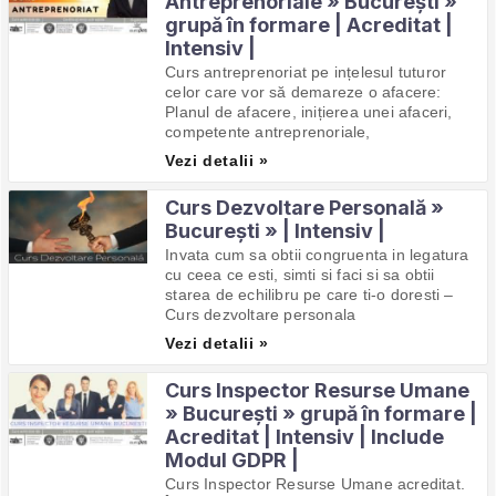
Antreprenoriale » București »
grupă în formare | Acreditat |
Intensiv |
Curs antreprenoriat pe ințelesul tuturor
celor care vor să demareze o afacere:
Planul de afacere, inițierea unei afaceri,
competente antreprenoriale,
Vezi detalii »
Curs Dezvoltare Personală »
București » | Intensiv |
Invata cum sa obtii congruenta in legatura
cu ceea ce esti, simti si faci si sa obtii
starea de echilibru pe care ti-o doresti –
Curs dezvoltare personala
Vezi detalii »
Curs Inspector Resurse Umane
» București » grupă în formare |
Acreditat | Intensiv | Include
Modul GDPR |
Curs Inspector Resurse Umane acreditat.