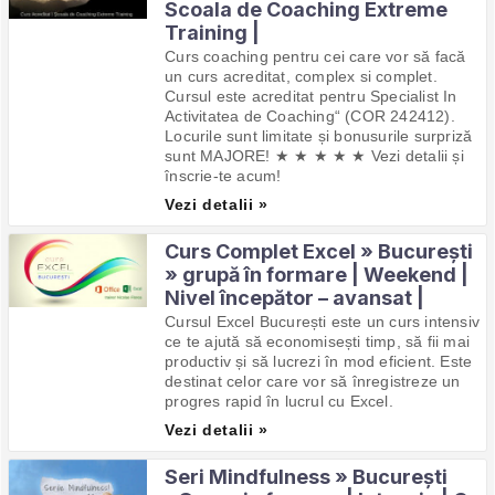
Scoala de Coaching Extreme
Training |
Curs coaching pentru cei care vor să facă
un curs acreditat, complex si complet.
Cursul este acreditat pentru Specialist In
Activitatea de Coaching“ (COR 242412).
Locurile sunt limitate și bonusurile surpriză
sunt MAJORE! ★ ★ ★ ★ ★ Vezi detalii și
înscrie-te acum!
Vezi detalii »
Curs Complet Excel » București
» grupă în formare | Weekend |
Nivel începător – avansat |
Cursul Excel București este un curs intensiv
ce te ajută să economisești timp, să fii mai
productiv și să lucrezi în mod eficient. Este
destinat celor care vor să înregistreze un
progres rapid în lucrul cu Excel.
Vezi detalii »
Seri Mindfulness » București