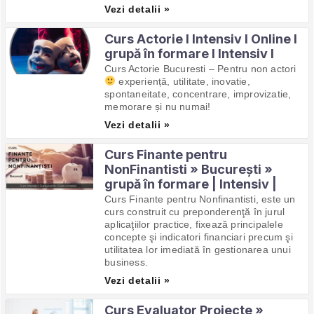
Vezi detalii »
Curs Actorie I Intensiv I Online I
grupă în formare I Intensiv I
Curs Actorie Bucuresti – Pentru non actori
experiență, utilitate, inovatie,
spontaneitate, concentrare, improvizatie,
memorare și nu numai!
Vezi detalii »
Curs Finante pentru
NonFinantisti » București »
grupă în formare | Intensiv |
Curs Finante pentru Nonfinantisti, este un
curs construit cu preponderenţă în jurul
aplicaţiilor practice, fixează principalele
concepte şi indicatori financiari precum şi
utilitatea lor imediată în gestionarea unui
business.
Vezi detalii »
Curs Evaluator Proiecte »