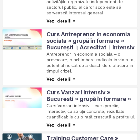
activitățile organizate independent de
sectorul public, al căror scop este să
servească interesul general
Vezi detalii »
Curs Antreprenor in economia
sociala » grupă în formare »
București । Acreditat । Intensiv
Antreprenor in economia sociala – o
provocare, o schimbare radicala in viata ta,
potential ridicat de a deschide o afacere in
timpul crizei.
Vezi detalii »
Curs Vanzari Intensiv »
Bucuresti » grupă în formare »
Curs Vanzari intensiv – curs practic,
interactiv, cu soluții concrete, rezultate
cuantificabile cu o rată crescută a profitului.
Vezi detalii »
Training Customer Care »