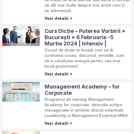
să afli mai multe despre tine acest curs ți
se adresează.
Vezi detalii »
Curs Dicție – Puterea Vorbirii »
București » 6 Februarie -5
Martie 2024 | Intensiv |
Cursul de dicție te învață cum să îți
controlezi vocea, discursul, emoțiile, cum
să-ți canalizezi energia pentru cea mai
bună prezentare!
Vezi detalii »
Management Academy – for
Corporate
Programul de training Management
Academy for corporate, dezvolta echipe
manageriale în ambele direcții estentiale
Leadership si Management Essential MBA!
Vezi detalii »