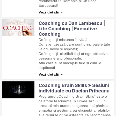
recunoscut în România și Uniunea
Europeană!
Vezi detalii »
Coaching cu Dan Lambescu |
Life Coaching | Executive
Coaching
Definește-ți misiunea în viață;
Conștientizează care sunt principalele tale
valori, nevoi și aspirații;
Definește-ți, clarifică-ți și atinge obiectivele
personale și profesionale;
Află care sunt blocajele tale și cum le
depășești;
Vezi detalii »
Coaching Brain Skills » Sesiuni
individuale cu Dacian Pribeanu
Programul „Coaching Brain Skills” este o
călătorie fascinantă în lumea șahului, în
urma căreia autocunoașterea, stăpânirea,
empatia și gestionarea eficientă a relațiilor
și a resurselor ne așteaptă ca recompense,