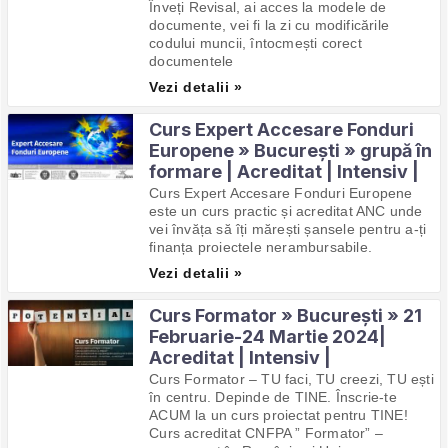
Înveți Revisal, ai acces la modele de
documente, vei fi la zi cu modificările
codului muncii, întocmești corect
documentele
Vezi detalii »
Curs Expert Accesare Fonduri
Europene » București » grupă în
formare | Acreditat | Intensiv |
Curs Expert Accesare Fonduri Europene
este un curs practic și acreditat ANC unde
vei învăța să îți mărești șansele pentru a-ți
finanța proiectele nerambursabile.
Vezi detalii »
Curs Formator » București » 21
Februarie-24 Martie 2024|
Acreditat | Intensiv |
Curs Formator – TU faci, TU creezi, TU ești
în centru. Depinde de TINE. Înscrie-te
ACUM la un curs proiectat pentru TINE!
Curs acreditat CNFPA ” Formator” –