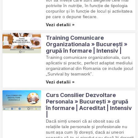
potrivite în nutriție, în funcție de tipologia
corpurilor și în funcție de locul și activitatea
pe care o depune fiecare.
Vezi detalii »
Training Comunicare
Organizationala » București »
grupă în formare | Intensiv |
Training comunicare organizationala, curs
aplicativ si practic, perfect adaptat mediului
organizational din Romania ce include jocul
„Survival by teamwork”.
Vezi detalii »
Curs Consilier Dezvoltare
Personala » București » grupă
în formare | Acreditat | Intensiv
|
Dacă simți uneori că ai obosit sau că
relațiile tale personale și profesionale nu
sunt așa cum îți dorești, dacă ai uneori
senzația că te-ai pierdut sau dacă îți dorești