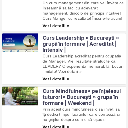
Un curs management din care vei învăța ce
înseamnă să faci cu adevărat
management, dincolo de principii intuitive!
Curs Manger cu rezultate! Înscrie-te acum!
Vezi detalii »
Curs Leadership » București »
grupă în formare | Acreditat |
Intensiv |
Curs Leadership acreditat pentru ocupația
de Manager. Vrei rezultate strălucite ca
LEADER? O experienta memorabilă! Locuri
limitate! Vezi detalii »
Vezi detalii »
Curs Mindfulness» pe înțelesul
tuturor!» București » grupa în
formare | Weekend |
Prin acest curs mindfulness o să înveți să
îți dedici timpul lucrurilor care contează și
nu grijilor despre cum o să eșuezi.
Vezi detalii »