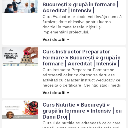
București » grupă în formare |
Acreditat | Intensiv |
Curs Evaluator proiecte-veți învăța cum să
furnizați date obiective pentru luarea
deciziei în toate fazele iniţierii şi
implementării proiectului.
Vezi detalii »
Curs Instructor Preparator
Formare » București » grupă în
formare | Acreditat | Intensiv |
Curs Instructor Preparator Formare se
adresează celor ce doresc sa deruleze
activități cu caracter instructiv-educativ ce
necesită o certificare. Cerinta: studii medii
Vezi detalii »
Curs Nutritie » București »
grupă în formare » Intensiv | cu
Dana Droj |
Cursul de nutriție se adresează celor care
vor să învețe care sunt alegerile cele mai