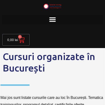
Skip
to
content
Cart
0
0,00
lei
Cursuri organizate în
București
Mai jos sunt listate cursurile care au loc în București. Tematica
trainingurilor, programul detaliat, certificările oferite,