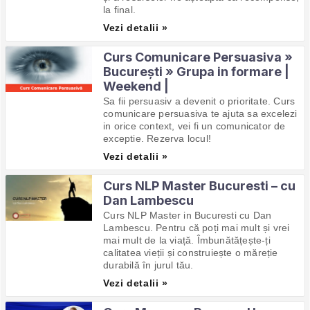
la final.
Vezi detalii »
Curs Comunicare Persuasiva »
București » Grupa in formare |
Weekend |
Sa fii persuasiv a devenit o prioritate. Curs
comunicare persuasiva te ajuta sa excelezi
in orice context, vei fi un comunicator de
exceptie. Rezerva locul!
Vezi detalii »
Curs NLP Master Bucuresti – cu
Dan Lambescu
Curs NLP Master in Bucuresti cu Dan
Lambescu. Pentru că poți mai mult și vrei
mai mult de la viață. Îmbunătățește-ți
calitatea vieții și construiește o măreție
durabilă în jurul tău.
Vezi detalii »