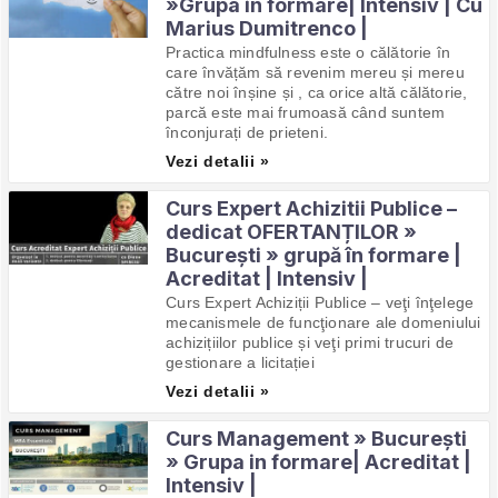
»Grupa in formare| Intensiv | Cu
Marius Dumitrenco |
Practica mindfulness este o călătorie în
care învățăm să revenim mereu și mereu
către noi înșine și , ca orice altă călătorie,
parcă este mai frumoasă când suntem
înconjurați de prieteni.
Vezi detalii »
Curs Expert Achizitii Publice –
dedicat OFERTANȚILOR »
București » grupă în formare |
Acreditat | Intensiv |
Curs Expert Achiziții Publice – veţi înţelege
mecanismele de funcţionare ale domeniului
achizițiilor publice și veţi primi trucuri de
gestionare a licitației
Vezi detalii »
Curs Management » București
» Grupa in formare| Acreditat |
Intensiv |