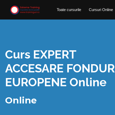
Skip
Toate cursurile
Cursuri Online
to
content
Curs EXPERT
ACCESARE FONDUR
EUROPENE Online
Online