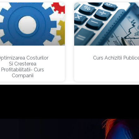
ptimizarea Costurilor
Curs Achizitii Public
Si Cresterea
Profitabilitatii- Curs
Companii