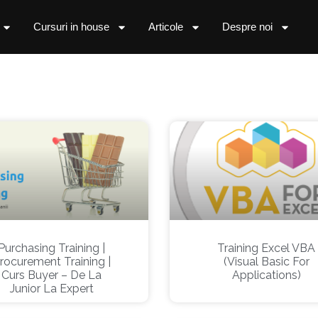
Cursuri in house
Articole
Despre noi
Purchasing Training |
Training Excel VBA
rocurement Training |
(Visual Basic For
Curs Buyer – De La
Applications)
Junior La Expert