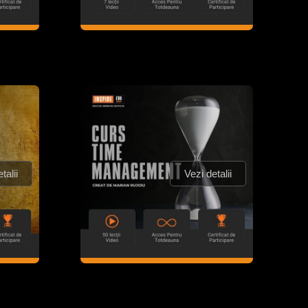
talii
Vezi detalii