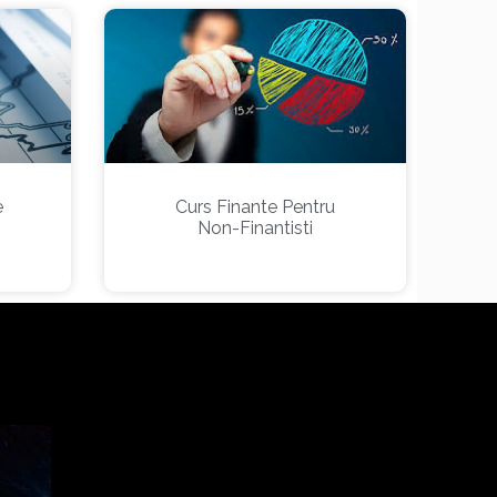
e
Curs Finante Pentru
Non-Finantisti