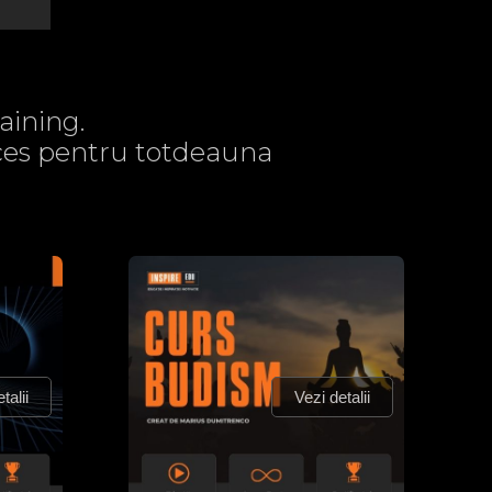
aining.
acces pentru totdeauna
talii
Vezi detalii