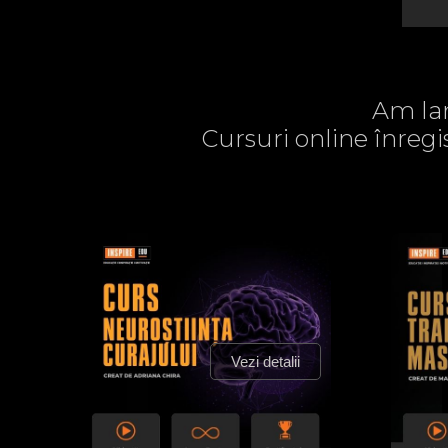
Am lan
Cursuri online înregi
Vezi detalii