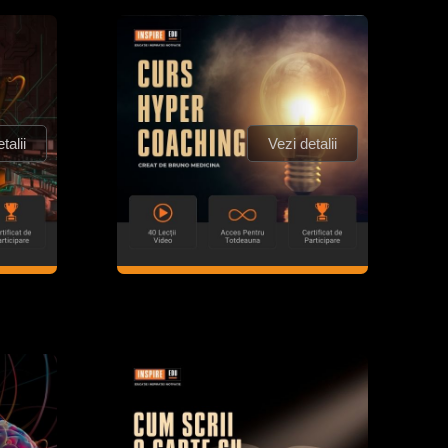
talii
Vezi detalii