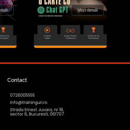
talii
Vezi detalii
Contact
0726005555
info@traininguri.ro
Strada Ernest Juvara, nr 18,
sector 6, Bucuresti, 061707