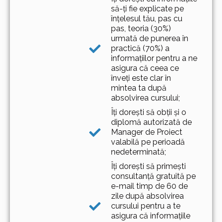
să-ți fie explicate pe
înțelesul tău, pas cu
pas, teoria (30%)
urmată de punerea în
practică (70%) a
informațiilor pentru a ne
asigura că ceea ce
înveți este clar în
mintea ta după
absolvirea cursului;
Îți dorești să obții și o
diplomă autorizată de
Manager de Proiect
valabilă pe perioadă
nedeterminată;
Îți dorești să primești
consultanță gratuită pe
e-mail timp de 60 de
zile după absolvirea
cursului pentru a te
asigura că informațiile