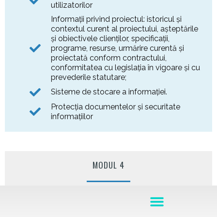
utilizatorilor
Informaţii privind proiectul: istoricul şi
contextul curent al proiectului, aşteptările
şi obiectivele clienţilor, specificaţii,
programe, resurse, urmărire curentă şi
proiectată conform contractului,
conformitatea cu legislaţia în vigoare şi cu
prevederile statutare;
Sisteme de stocare a informaţiei.
Protecţia documentelor și securitate
informațiilor
MODUL 4
Managementul echipei de proiect prezentat
la acest curs de project manager