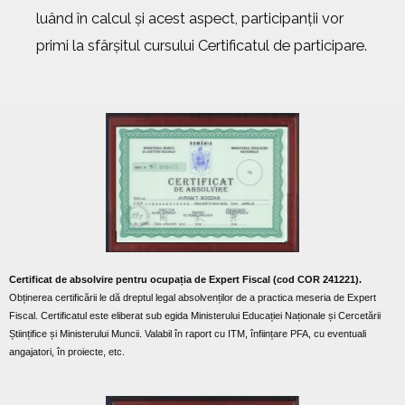
luând în calcul și acest aspect, participanții vor
primi la sfârșitul cursului Certificatul de participare.
Certificat de absolvire pentru ocupația de Expert Fiscal (cod COR 241221).
Obținerea certificării le dă dreptul legal absolvenților de a practica meseria de Expert
Fiscal. Certificatul este eliberat sub egida Ministerului Educației Naționale și Cercetării
Științifice și Ministerului Muncii. Valabil în raport cu ITM, înființare PFA, cu eventuali
angajatori, în proiecte, etc.