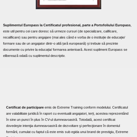
Suplimentul Europass la Certificatul profesional, parte a Portofoliului Europass
,
este util pentru cei care doresc să urmeze cursuri (de specializare, calificare,
recalificare) sau pentru angajare (mai ales când e vorba de o instituție de educație/
formare sau de un angajator dintr-o altă țară europeană) și trebuie să prezinte
documente cu privire la educația/ formarea anterioară. Acest supliment Europass se
eliberează odată cu suplimentul descriptiv.
Certificat de participare
emis de Extreme Training conform modelului. Certificatul
are valabilitate juridică în raport cu eventualii angajatori, terți, acestea reprezentând
în sine un punct în plus în CV-ul dumneavoastră. Totodată, acest certificat
dovedeşte intenţia dumneavoastră de dezvoltare şi perfecţionare în domeniul
formării, cumulat cu faptul că este emis sub egida unui brand de prestigiu, Extreme