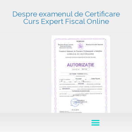
Despre examenul de Certificare
Curs Expert Fiscal Online
Acest curs este acreditat de ANC/ fost CNFPA să ofere sub egida MEN si