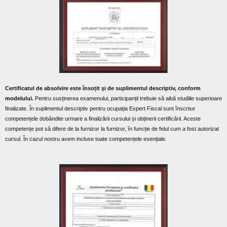
Certificatul de absolvire este însoțit şi de suplimentul descriptiv, conform
modelului.
Pentru susținerea examenului, participanții trebuie să aibă studiile superioare
finalizate. În suplimentul descriptiv pentru ocupația Expert Fiscal sunt înscrise
competențele dobândite urmare a finalizării cursului și obținerii certificării. Aceste
competențe pot să difere de la furnizor la furnizor, în funcție de felul cum a fost autorizat
cursul. În cazul nostru avem incluse toate competențele esențiale.