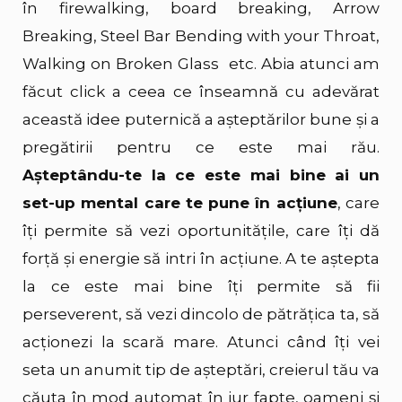
în firewalking, board breaking, Arrow
Breaking, Steel Bar Bending with your Throat,
Walking on Broken Glass etc. Abia atunci am
făcut click a ceea ce înseamnă cu adevărat
această idee puternică a așteptărilor bune și a
pregătirii pentru ce este mai rău.
Așteptându-te la ce este mai bine ai un
set-up mental care te pune în acțiune
, care
îți permite să vezi oportunitățile, care îți dă
forță și energie să intri în acțiune. A te aștepta
la ce este mai bine îți permite să fii
perseverent, să vezi dincolo de pătrățica ta, să
acționezi la scară mare. Atunci când îți vei
seta un anumit tip de așteptări, creierul tău va
căuta în mod automat în jur fapte, oameni și