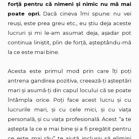
forță pentru că nimeni și nimic nu mă mai
poate opri.
Dacă cineva îmi spune: nu vei
reuși, este prea greu etc., eu știu deja aceste
lucruri și mi le-am asumat deja, așadar pot
continua liniștit, plin de forță, așteptându-mă
la ce este mai bine.
Acesta este primul mod prin care îți poți
antrena gandirea pozitiva, creează-ți așteptări
mari și asumă-ți din capul locului că se poate
întâmpla orice. Poți face acest lucru și cu
lucrurile mari, și cu cele mici, și cu viața
personală, și cu viața profesională. Acest “a te
aștepta la ce e mai bine și a fi pregătit pentru
ce este mai rău” te ajută inclusiv să elimini