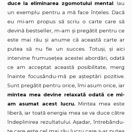
duce la eliminarea zgomotului mental
. Iau
un exemplu pentru a mă face înțeles. Dacă
eu mi-am propus să scriu o carte care să
devină bestseller, m-am și pregătit pentru ce
este mai rău și anume că această carte ar
putea să nu fie un succes. Totuși, și aici
intervine frumusețea acestei abordări, odată
ce am acceptat această posibilitate, merg
înainte focusându-mă pe așteptări pozitive.
Sunt pregătit pentru orice, îmi asum orice, iar
mintea mea devine relaxată odată ce mi-
am asumat acest lucru.
Mintea mea este
liberă, iar toată energia mea se va duce către
îndeplinirea rezultatului. Așadar, întrebându-
te care este cel mai rău lucru care s-ar putea