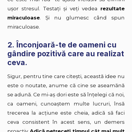
ușor
stresul
. Testați și veți vedea
rezultate
miraculoase
. Și nu glumesc când spun
miraculoase.
2. Înconjoară-te de oameni cu
gândire pozitivă care au realizat
ceva.
Sigur, pentru tine care citești, această idee nu
este o noutate, anume că cine se aseamănă
se adună. Ce mi-aș dori este să înțelegi că noi,
ca oameni, cunoaștem multe lucruri, însă
trecerea la acțiune este cheia, adică să faci
ceva consistent în acest sens, un demers
proactiv.
Adică petreceți timpul cât mai mult