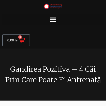
Skip
to
content
Cart
0
0,00
lei
Gandirea Pozitiva – 4 Căi
Prin Care Poate Fi Antrenată