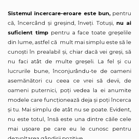
Sistemul încercare-eroare este bun,
pentru
că, încercând și greșind, înveți. Totuși,
nu ai
suficient timp
pentru a face toate greșelile
din lume, astfel că mult mai simplu este să le
cunoști în prealabil și, chiar dacă vei greși, să
nu faci atât de multe greșeli. La fel și cu
lucrurile bune, înconjurându-te de oameni
asemănători cu ceea ce vrei să devii, de
oameni puternici,
poți vedea la ei anumite
modele care funcționează deja și poți încerca
și tu. Mai simplu de atât nu se poate. Evident,
nu este totul, însă este una dintre căile cele
mai ușoare pe care eu le cunosc pentru
dezvoltarea gândirii pozitive.