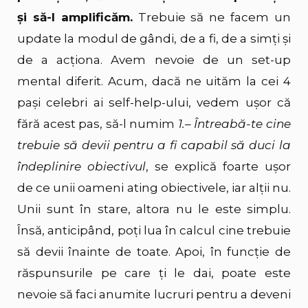
și să-l amplificăm.
Trebuie să ne facem un
update la modul de gândi, de a fi, de a simți și
de a acționa. Avem nevoie de un set-up
mental diferit. Acum, dacă ne uităm la cei 4
pași celebri ai self-help-ului, vedem ușor că
fără acest pas, să-l numim
1.– Întreabă-te cine
trebuie să devii pentru a fi capabil să duci la
îndeplinire obiectivul
, se explică foarte ușor
de ce unii oameni ating obiectivele, iar alții nu.
Unii sunt în stare, altora nu le este simplu.
Însă, anticipând, poți lua în calcul cine trebuie
să devii înainte de toate. Apoi, în funcție de
răspunsurile pe care ți le dai, poate este
nevoie să faci anumite lucruri pentru a deveni