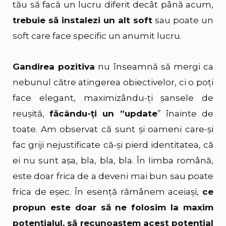
tău să facă un lucru diferit decât până acum,
trebuie să instalezi un alt soft
sau poate un
soft care face specific un anumit lucru.
Gandirea pozitiva
nu înseamnă să mergi ca
nebunul către atingerea obiectivelor, ci o poți
face elegant, maximizându-ți șansele de
reușită,
făcându-ți un ”update
” înainte de
toate. Am observat că sunt și oameni care-și
fac griji nejustificate că-și pierd identitatea, că
ei nu sunt așa, bla, bla, bla. În limba română,
este doar frica de a deveni mai bun sau poate
frica de eșec. În esență rămânem aceiași,
ce
propun este doar să ne folosim la maxim
potențialul, să recunoaștem acest potențial