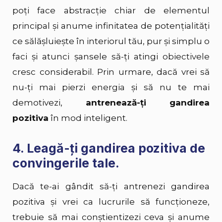
poți face abstracție chiar de elementul
principal și anume infinitatea de potențialități
ce sălășluiește în interiorul tău, pur și simplu o
faci și atunci șansele să-ți atingi
obiectivele
cresc considerabil. Prin urmare, dacă vrei să
nu-ți mai pierzi
energia
și să nu te mai
demotivezi,
antrenează-ți gandirea
pozitiva
în mod inteligent.
4. Leagă-ți gandirea pozitiva de
convingerile tale.
Dacă te-ai gândit să-ți antrenezi gandirea
pozitiva și vrei ca lucrurile să funcționeze,
trebuie să mai conștientizezi ceva și anume