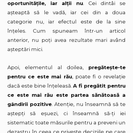
oportunitățile, iar alții nu
. Cei dintâi se
așteaptă să le vadă, iar cei din a doua
categorie nu, iar efectul este de la sine
înțeles. Cum spuneam într-un articol
anterior,
nu poți avea rezultate mari având
așteptări mici
.
Apoi, elementul al doilea,
pregătește-te
pentru ce este mai rău
, poate fi o revelație
dacă este bine înțeleasă.
A fi pregătit pentru
ce este mai rău este partea sănătoasă a
gândirii pozitive
. Atenție, nu înseamnă să te
aștepți să eșuezi, ci înseamnă să-ți iei
sistematic toate măsurile pentru a preveni un
dezastru în ceea ce privește deciziile pe care