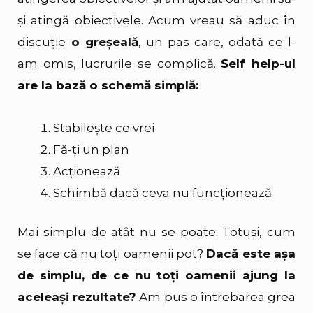
și atingă obiectivele. Acum vreau să aduc în
discuție
o greșeală
, un pas care, odată ce l-
am omis, lucrurile se complică.
Self help-ul
are la bază o schemă simplă:
Stabilește ce vrei
Fă-ți un plan
Acționează
Schimbă dacă ceva nu funcționează
Mai simplu de atât nu se poate. Totuși, cum
se face că nu toți oamenii pot?
Dacă este așa
de simplu, de ce nu toți oamenii ajung la
aceleași rezultate?
Am pus o întrebarea grea