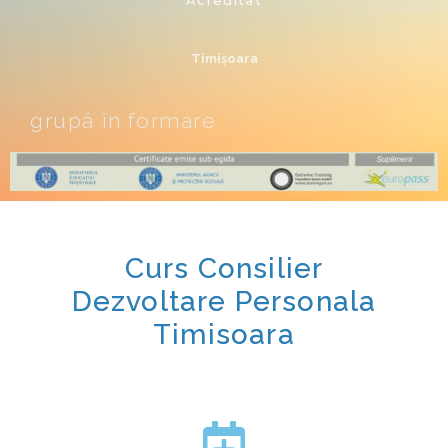
Acreditat
Timișoara
grupă în formare
Curs Consilier
Dezvoltare Personala
Timisoara