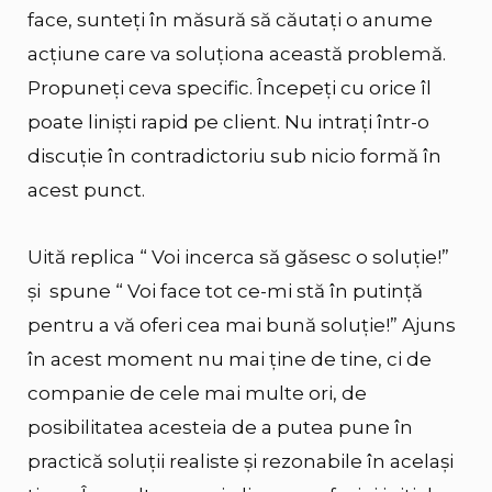
face, sunteţi în măsură să căutaţi o anume
acţiune care va soluționa această problemă.
Propuneţi ceva specific. Începeţi cu orice îl
poate liniști rapid pe client. Nu intraţi într-o
discuţie în contradictoriu sub nicio formă în
acest punct.
Uită replica “ Voi incerca să găsesc o soluție!”
și spune “ Voi face tot ce-mi stă în putință
pentru a vă oferi cea mai bună soluție!” Ajuns
în acest moment nu mai ține de tine, ci de
companie de cele mai multe ori, de
posibilitatea acesteia de a putea pune în
practică soluții realiste și rezonabile în același