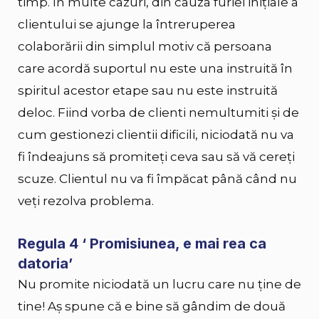
timp. În multe cazuri, din cauza furiei inițiale a
clientului se ajunge la întreruperea
colaborării din simplul motiv că persoana
care acordă suportul nu este una instruită în
spiritul acestor etape sau nu este instruită
deloc. Fiind vorba de clienti nemultumiti și de
cum gestionezi clientii dificili, niciodată nu va
fi îndeajuns să promiteți ceva sau să vă cereți
scuze. Clientul nu va fi împăcat până când nu
veţi rezolva problema.
Regula 4 ‘ Promisiunea, e mai rea ca
datoria’
Nu promite niciodată un lucru care nu ţine de
tine! Aş spune că e bine să gândim de două