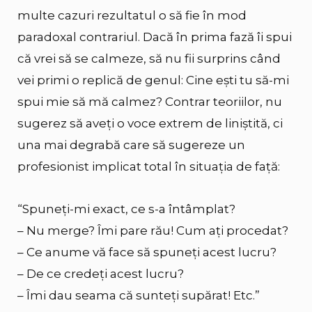
multe cazuri rezultatul o să fie în mod
paradoxal contrariul. Dacă în prima fază îi spui
că vrei să se calmeze, să nu fii surprins când
vei primi o replică de genul: Cine ești tu să-mi
spui mie să mă calmez? Contrar teoriilor, nu
sugerez să aveți o voce extrem de liniștită, ci
una mai degrabă care să sugereze un
profesionist implicat total în situația de față:
“Spuneți-mi exact, ce s-a întâmplat?
– Nu merge? Îmi pare rău! Cum ați procedat?
– Ce anume vă face să spuneți acest lucru?
– De ce credeți acest lucru?
– Îmi dau seama că sunteți supărat! Etc.”