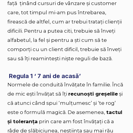
faţă ţinând cursuri de vânzare şi customer
care, tot timpul mi-am pus întrebarea,
firească de altfel, cum ar trebui tratați clienții
dificili. Pentru a putea citi, trebuie să înveți
alfabetul, la fel și pentru a ști cum să te
comporți cu un client dificil, trebuie să înveți
sau să îţi reamintești niște reguli de bază.
Regula 1 ‘ 7 ani de acasă’
Normele de conduită
învăţate în familie. Încă
de mic ești învăţat să îți
recunoști greșelile
şi
că atunci când spui ‘mulțumesc’ și ‘te rog’
este o formulă magică. De asemenea,
tactul
și toleranţa
prin care am fost învățați că a
râde de slăbiciunea, neştiinţa sau mai rău