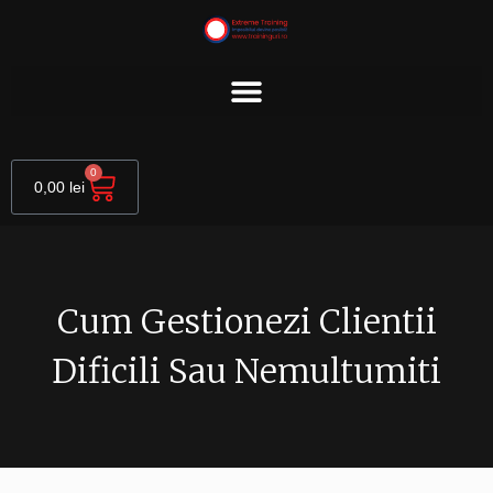
Skip
to
content
Cart
0
0,00
lei
Cum Gestionezi Clientii
Dificili Sau Nemultumiti