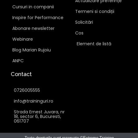
Actualizare preferințe
Cursuri in companii
Termeni si condiții
Inspire for Performance
Solicitări
Abonare newsletter
Cos
Webinare
Element de listă
Blog Marian Rujoiu
ANPC
Contact
0726005555
info@traininguri.ro
Strada Ernest Juvara, nr
18, sector 6, Bucuresti,
061707
Toate drepturile sunt rezervate ©Extreme Training