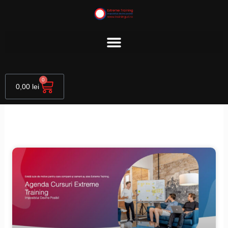
Skip
to
content
Cart
0
0,00
lei