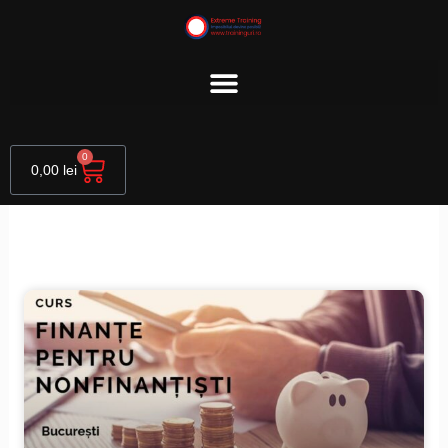
Skip
to
content
Cart
0
0,00
lei