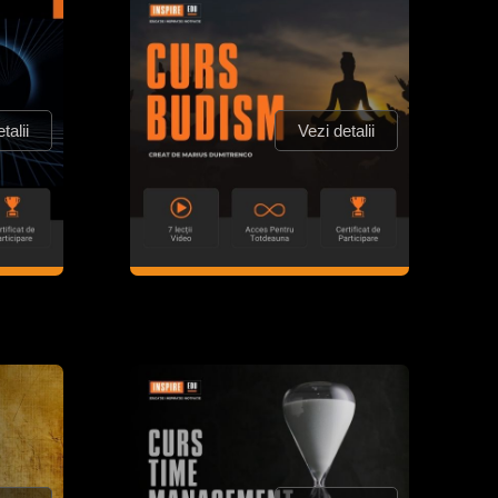
talii
Vezi detalii