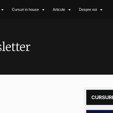
Cursuri in house
Articole
Despre noi
letter
CURSURI