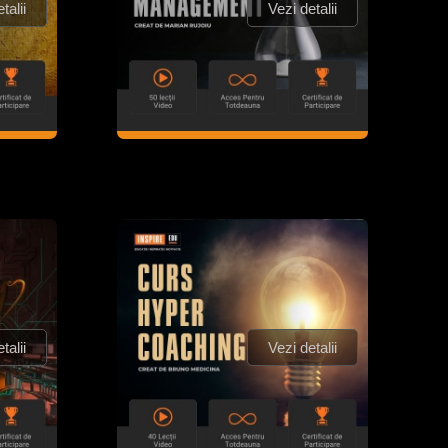
talii
Vezi detalii
talii
Vezi detalii