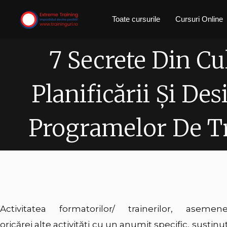
Skip
Toate cursurile
Cursuri Online
to
content
7 Secrete Din Cu
Planificării Şi Des
Programelor De T
Activitatea formatorilor/ trainerilor, asemen
oricărei alte activităţi cu un anumit specific, susţinu