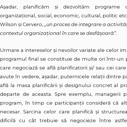
Aşadar, planificăm şi dezvoltăm programe d
organizaţional, social, economic, cultural, politic et
Wilson şi Cervero,
„un proces de integrare a activităţi
contextul organizaţional în care se desfăşoară”.
Urmare a intereselor şi nevoilor variate ale celor imp
programul final se constituie de multe ori într-un p
care negociază se află planificatorii şi/ sau cei car
avute în vedere, aşadar, puternicele relaţii dintre pă
află la masa planificării şi designului concret al p
departe de aceasta. Spre exemplu, managerii 
program, în timp ce participanţii consideră că al
necesar. Sarcina celor care planifică şi structu
dificilă cu cât trebuie să negocieze între astfe