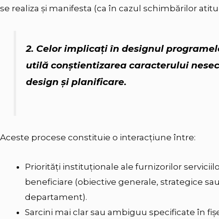
se realiza şi manifesta (ca în cazul schimbărilor atit
2. Celor implicaţi în designul programelo
utilă conştientizarea caracterului nesec
design şi planificare.
Aceste procese constituie o interacţiune între:
Priorităţi instituţionale ale furnizorilor serviciil
beneficiare (obiective generale, strategice s
departament).
Sarcini mai clar sau ambiguu specificate în fiş