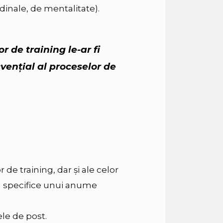
udinale, de mentalitate).
r de training le-ar fi
venţial al proceselor de
or de training, dar şi ale celor
au specifice unui anume
ele de post.