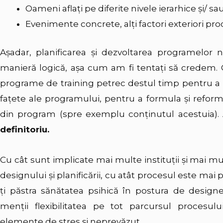
Oameni aflaţi pe diferite nivele ierarhice şi/ sa
Evenimente concrete, alţi factori exteriori pro
Aşadar, planificarea şi dezvoltarea programelor 
manieră logică, aşa cum am fi tentaţi să credem. C
programe de training petrec destul timp pentru a pl
faţete ale programului, pentru a formula şi refo
din program (spre exemplu conţinutul acestuia). 
definitoriu.
Cu cât sunt implicate mai multe instituţii şi mai mu
designului şi planificării, cu atât procesul este mai 
ţi păstra sănătatea psihică în postura de designer
menţii flexibilitatea pe tot parcursul procesul
elemente de stres şi neprevăzut.