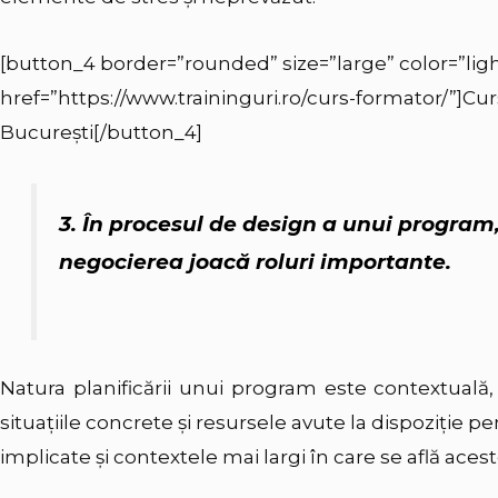
[button_4 border=”rounded” size=”large” color=”ligh
href=”https://www.traininguri.ro/curs-formator/”]Cu
București[/button_4]
3. În procesul de design a unui program,
negocierea joacă roluri importante.
Natura planificării unui program este contextuală,
situaţiile concrete şi resursele avute la dispoziţie p
implicate şi contextele mai largi în care se află acest