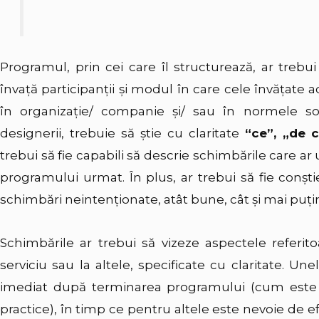
Programul, prin cei care îl structurează, ar treb
învaţă participanţii şi modul în care cele învăţate a
în organizaţie/ companie şi/ sau în normele soci
designerii, trebuie să ştie cu claritate
“ce”, „de 
trebui să fie capabili să descrie schimbările care a
programului urmat. În plus, ar trebui să fie conşti
schimbări neintenţionate, atât bune, cât şi mai puţi
Schimbările ar trebui să vizeze aspectele referito
serviciu sau la altele, specificate cu claritate. U
imediat după terminarea programului (cum este caz
practice), în timp ce pentru altele este nevoie de e