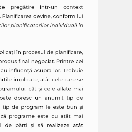
e pregătire într-un context
c. Planificarea devine, conform lui
lor planificatorilor individuali în
licaţi în procesul de planificare,
rodus final negociat. Printre cei
e au influenţă asupra lor. Trebuie
rţile implicate, atât cele care se
rogramului, cât şi cele aflate mai
poate doresc un anumit tip de
t tip de program le este bun şi
rează programe este cu atât mai
l de părţi şi să realizeze atât