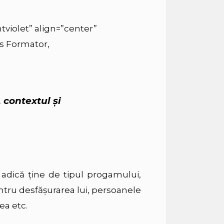
tviolet” align=”center”
rs Formator,
 contextul şi
 adică ţine de tipul progamului,
entru desfăşurarea lui, persoanele
ea etc.