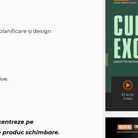
planificare şi design
ive.
 centreze pe
re produc schimbare.