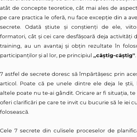
atât de concepte teoretice, cât mai ales de aspec
pe care practica le oferă, nu face excepţie din a av
secrete. Odată ştiute şi conştienţi de ele, viitor
formatori, cât şi cei care desfăşoară deja activităţi 
training, au un avantaj şi obţin rezultate în folos
participanţilor şi al lor, pe principiul
„câştig-câştig”
.
7 astfel de secrete doresc să împărtăşesc prin ace
articol. Poate că pe unele dintre ele deja le ştii, 
altele poate nu te-ai gândit. Oricare ar fi situaţia, te 
oferi clarificări pe care te invit cu bucurie să le iei cu
folosească.
Cele 7 secrete din culisele proceselor de planifi