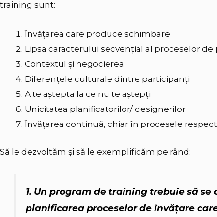
training sunt:
Învăţarea care produce schimbare
Lipsa caracterului secvenţial al proceselor de 
Contextul şi negocierea
Diferenţele culturale dintre participanţi
A te aştepta la ce nu te aştepţi
Unicitatea planificatorilor/ designerilor
Învăţarea continuă, chiar în procesele respect
Să le dezvoltăm şi să le exemplificăm pe rând:
1. Un program de training trebuie să se
planificarea proceselor de învăţare ca