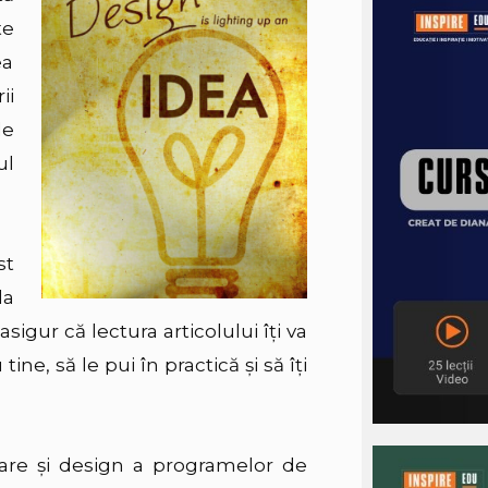
te
ea
ii
de
ul
st
la
asigur că lectura articolului îţi va
 tine, să le pui în practică şi să îţi
care şi design a programelor de