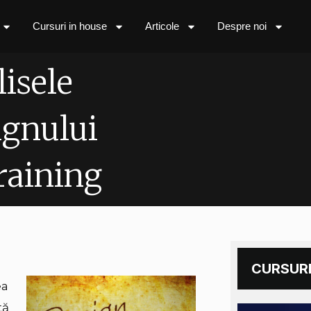
Cursuri in house
Articole
Despre noi
lisele
ignului
raining
CURSURI
ea
tă