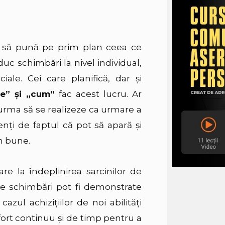
ui să pună pe prim plan ceea ce
duc schimbări la nivel individual,
ale. Cei care planifică, dar şi
ce” şi „cum”
fac acest lucru. Ar
r urma să se realizeze ca urmare a
enţi de faptul că pot să apară şi
n bune.
are la îndeplinirea sarcinilor de
nele schimbări pot fi demonstrate
ul achiziţiilor de noi abilităţi
fort continuu şi de timp pentru a