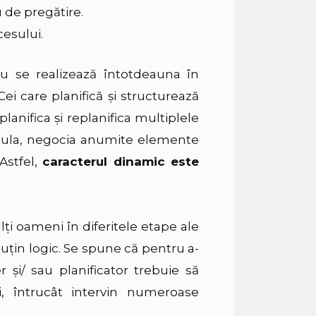
u de pregătire.
cesului.
nu se realizează întotdeauna în
ei care planifică şi structurează
anifica şi replanifica multiplele
rmula, negocia anumite elemente
Astfel,
caracterul dinamic este
lţi oameni în diferitele etape ale
puţin logic. Se spune că pentru a-
 şi/ sau planificator trebuie să
ui, întrucât intervin numeroase