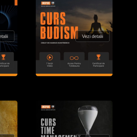
talii
Vezi detalii