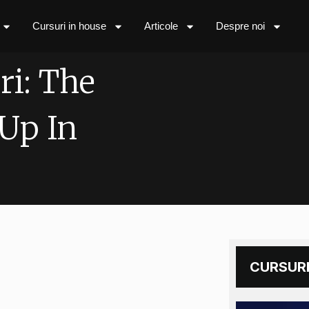
Cursuri in house
Articole
Despre noi
ri: The
Up In
CURSURI