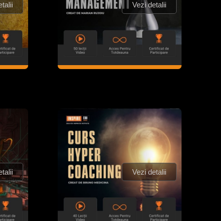
talii
Vezi detalii
talii
Vezi detalii