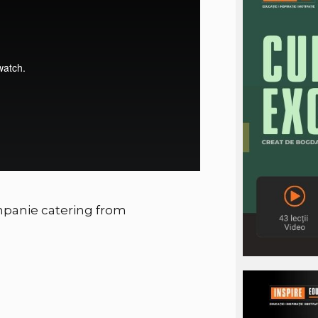
mpanie catering
from