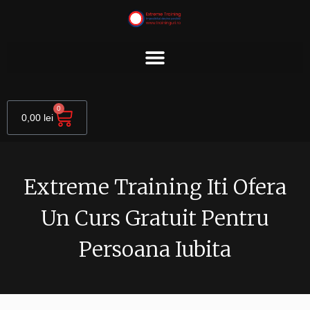
Skip
to
content
Cart
0
0,00
lei
Extreme Training Iti Ofera
Un Curs Gratuit Pentru
Persoana Iubita