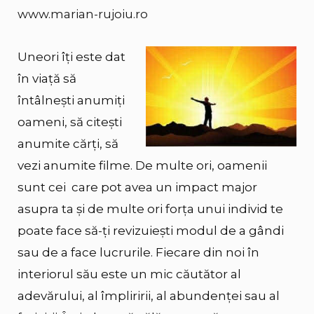
www.marian-rujoiu.ro
Uneori îți este dat
în viață să
întâlnești anumiți
oameni, să citești
anumite cărți, să
vezi anumite filme. De multe ori, oamenii
sunt cei care pot avea un impact major
asupra ta și de multe ori forța unui individ te
poate face să-ți revizuiești modul de a gândi
sau de a face lucrurile. Fiecare din noi în
interiorul său este un mic căutător al
adevărului, al împliririi, al abundenței sau al