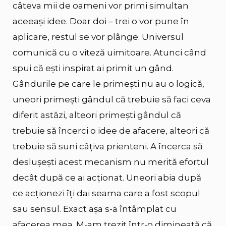
câteva mii de oameni vor primi simultan
aceeași idee. Doar doi – trei o vor pune în
aplicare, restul se vor plânge. Universul
comunică cu o viteză uimitoare. Atunci când
spui că ești inspirat ai primit un gând.
Gândurile pe care le primești nu au o logică,
uneori primești gândul că trebuie să faci ceva
diferit astăzi, alteori primești gândul că
trebuie să încerci o idee de afacere, alteori că
trebuie să suni câțiva prienteni. A încerca să
deslușești acest mecanism nu merită efortul
decât după ce ai acționat. Uneori abia după
ce acționezi îți dai seama care a fost scopul
sau sensul. Exact așa s-a întâmplat cu
afacerea mea. M-am trezit într-o dimineață că