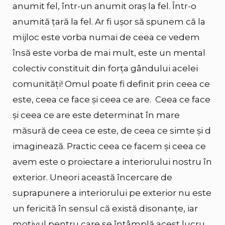
anumit fel, într-un anumit oraș la fel. Într-o
anumită țară la fel. Ar fi ușor să spunem că la
mijloc este vorba numai de ceea ce vedem
însă este vorba de mai mult, este un mental
colectiv constituit din forța gândului acelei
comunități! Omul poate fi definit prin ceea ce
este, ceea ce face și ceea ce are. Ceea ce face
și ceea ce are este determinat în mare
măsură de ceea ce este, de ceea ce simte și d
imaginează. Practic ceea ce facem și ceea ce
avem este o proiectare a interiorului nostru în
exterior. Uneori această încercare de
suprapunere a interiorului pe exterior nu este
un fericită în sensul că există disonanțe, iar
motivul pentru care se întâmplă acest lucru