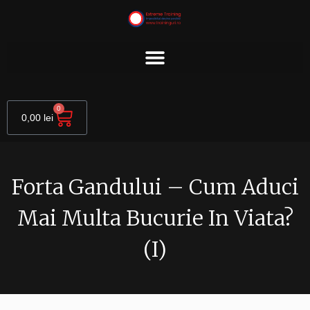
Skip
to
content
Cart
0
0,00
lei
Forta Gandului – Cum Aduci
Mai Multa Bucurie In Viata?
(I)