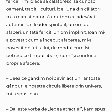
fericirii. Îmi place să călătoresc, să cunosc
oameni, tradiții, culturi, idei. Una din călătorii
m-a marcat datorită unui om cu adevărat
autentic. Un leader spiritual, un om de
afaceri, un tată fericit, un om împlinit. Ioan mi-
a povestit cum a început afacerea, mi-a
povestit de fetița lui, de modul cum își
petrecece timpul liber și cum își conduce
propria afacere.
– Ceea ce gândim noi devin acțiuni iar toate
gândurile noastre circulă libere prin univers,
mi-a spus Ioan
– Da, este vorba de „legea atracției”, i-am spus