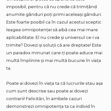
imposibil, pentru că nu crede că trimițând
anumite gânduri poți primi aceleași gânduri.
Este foarte posibil ca în cazul acestui sceptic
leagea omnipotenței să aibă cea mai mare
aplicabilitate. El nu crede și universul ce-i va
trimite? Dovezi și soluții că are dreptate! Este
un paradox minunat care-ți poate aduce mai
multă împlinire și mai multă bucurie în viața
ta.
Poate ai dovezi în viața ta că lucrurile stau așa
cum sunt descrise sau poate ai dovezi
contrarii! Felicitări, în ambele cazuri
demonstrezi omnipotența ta ca individ în