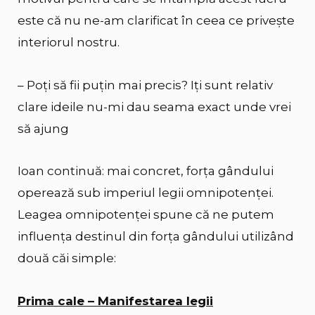
este că nu ne-am clarificat în ceea ce privește
interiorul nostru.
– Poți să fii puțin mai precis? Iți sunt relativ
clare ideile nu-mi dau seama exact unde vrei
să ajung
Ioan continuă: mai concret, forța gândului
operează sub imperiul legii omnipotenței.
Leagea omnipotenței spune că ne putem
influența destinul din forța gândului utilizând
două căi simple:
Prima cale – Manifestarea legii