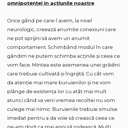
omnipotenței în acțiunile noastre
Orice gând pe care-l avem, la nivel
neurologic, creează anumite conexiuni care
ne pot sprijini să avem un anumit
comportament. Schimbând modul în care
gândim ne putem schimba acținile și ceea ce
vom face. Mintea este asemenea unei grădini
care trebuie cultivată și îngrijită. Cu cât vom
da atenție mai mare buruienilor și ne vom
plânge de existența lor cu atât mai mult
atunci când va veni vremea recoltei nu vom
culege mai nimic. Buruienile trebuie smulse
imediat pentru a da voie să crească ceea ce
ne-am dorit ca mai apoi să rodească. Mulți