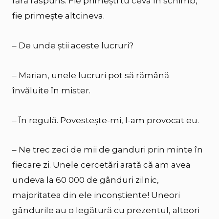
fără răspuns. Fie primești tu ceva în schimb,
fie primește altcineva.
– De unde știi aceste lucruri?
– Marian, unele lucruri pot să rămână
învăluite în mister.
– În regulă. Povestește-mi, l-am provocat eu.
– Ne trec zeci de mii de ganduri prin minte în
fiecare zi. Unele cercetări arată că am avea
undeva la 60 000 de gânduri zilnic,
majoritatea din ele inconștiente! Uneori
gândurile au o legătură cu prezentul, alteori