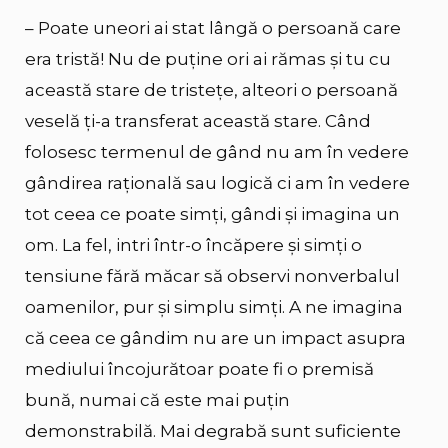
– Poate uneori ai stat lângă o persoană care
era tristă! Nu de puține ori ai rămas și tu cu
această stare de tristețe, alteori o persoană
veselă ți-a transferat această stare. Când
folosesc termenul de gând nu am în vedere
gândirea rațională sau logică ci am în vedere
tot ceea ce poate simți, gândi și imagina un
om. La fel, intri într-o încăpere și simți o
tensiune fără măcar să observi nonverbalul
oamenilor, pur și simplu simți. A ne imagina
că ceea ce gândim nu are un impact asupra
mediului încojurătoar poate fi o premisă
bună, numai că este mai puțin
demonstrabilă. Mai degrabă sunt suficiente