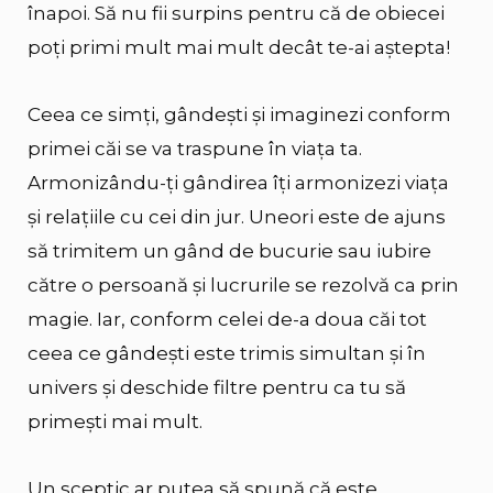
înapoi. Să nu fii surpins pentru că de obiecei
poți primi mult mai mult decât te-ai aștepta!
Ceea ce simți, gândești și imaginezi conform
primei căi se va traspune în viața ta.
Armonizându-ți gândirea îți armonizezi viața
și relațiile cu cei din jur. Uneori este de ajuns
să trimitem un gând de bucurie sau iubire
către o persoană și lucrurile se rezolvă ca prin
magie. Iar, conform celei de-a doua căi tot
ceea ce gândești este trimis simultan și în
univers și deschide filtre pentru ca tu să
primești mai mult.
Un sceptic ar putea să spună că este