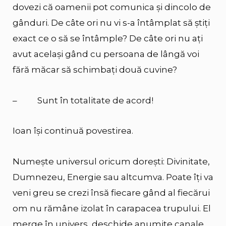
dovezi că oamenii pot comunica și dincolo de
gânduri. De câte ori nu vi s-a întâmplat să știți
exact ce o să se întâmple? De câte ori nu ați
avut același gând cu persoana de lângă voi
fără măcar să schimbați două cuvine?
– Sunt în totalitate de acord!
Ioan își continuă povestirea.
Numește universul oricum dorești: Divinitate,
Dumnezeu, Energie sau altcumva. Poate îți va
veni greu se crezi însă fiecare gând al fiecărui
om nu rămâne izolat în carapacea trupului. El
merge în univers, deschide anumite canale