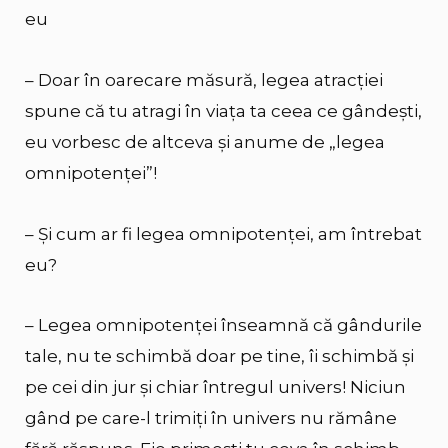
eu
– Doar în oarecare măsură, legea atracției
spune că tu atragi în viața ta ceea ce gândești,
eu vorbesc de altceva și anume de „legea
omnipotenței”!
– Și cum ar fi legea omnipotenței, am întrebat
eu?
– Legea omnipotenței înseamnă că gândurile
tale, nu te schimbă doar pe tine, îi schimbă și
pe cei din jur și chiar întregul univers! Niciun
gând pe care-l trimiți în univers nu rămâne