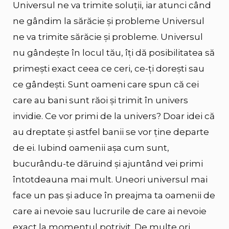
Universul ne va trimite soluții, iar atunci când
ne gândim la sărăcie și probleme Universul
ne va trimite sărăcie și probleme. Universul
nu gândește în locul tău, îți dă posibilitatea să
primești exact ceea ce ceri, ce-ți dorești sau
ce gândești. Sunt oameni care spun că cei
care au bani sunt răoi și trimit în univers
invidie. Ce vor primi de la univers? Doar idei că
au dreptate și astfel banii se vor ține departe
de ei. Iubind oamenii așa cum sunt,
bucurându-te dăruind și ajuntând vei primi
întotdeauna mai mult. Uneori universul mai
face un pas și aduce în preajma ta oamenii de
care ai nevoie sau lucrurile de care ai nevoie
exact la momentul potrivit. De multe ori