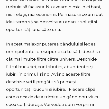
trebuie să fac asta. Nu aveam nimic, nici bani,
nici relații, nici economii. Pe măsură ce am dat
ideii teren să se dezvolte au aparut soluții și
oportunități una câte una.
În acest malaxor puterea gândului și legea
omnipotenței presupune ca tu să-ți deschizi
cât mai multe filtre către univers. Deschide
filtrul bucuriei, contribuției, abundenței și
iubirii în primul rând. Având aceste filtre
deschise vei fi pregătit să primești
oportunități, bucurii și iubire. Fiecare clipă
este o ocazie de a trimite un gând potrivit cu
ceea ce-ți dorești. Vei vedea cum vei primi