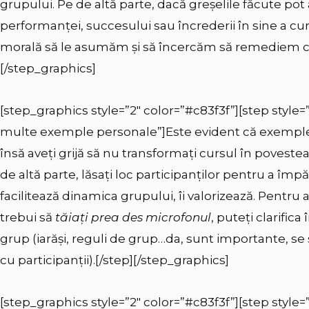
grupului. Pe de altă parte, dacă greșelile făcute po
performanței, succesului sau încrederii în sine a curs
morală să le asumăm și să încercăm să remediem co
[/step_graphics]
[step_graphics style=”2″ color=”#c83f3f”][step style=
multe exemple personale”]Este evident că exemplel
însă aveți grijă să nu transformați cursul în poveste
de altă parte, lăsați loc participanților pentru a împ
facilitează dinamica grupului, îi valorizează. Pentru a
trebui să
tăiați prea des microfonul
, puteți clarifica
grup (iarăși, reguli de grup…da, sunt importante, se
cu participanții).[/step][/step_graphics]
[step_graphics style=”2″ color=”#c83f3f”][step style=