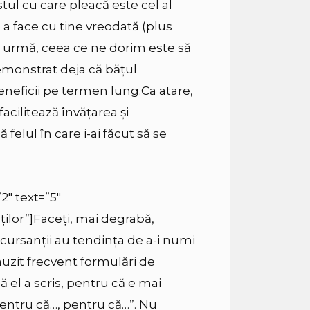
tul cu care pleacă este cel al
e a face cu tine vreodată (plus
la urmă, ceea ce ne dorim este să
emonstrat deja că bățul
eneficii pe termen lung.
Ca atare,
acilitează învățarea și
 felul în care i-ai făcut să se
2″ text=”5″
ilor”]
Faceți, mai degrabă,
și cursanții au tendința de a-i numi
 auzit frecvent formulări de
ă el a scris, pentru că e mai
pentru că…, pentru că…
”. Nu