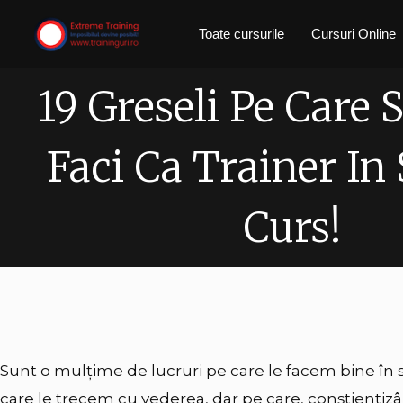
Skip
Toate cursurile
Cursuri Online
to
content
19 Greseli Pe Care 
Faci Ca Trainer In
Curs!
Sunt o mulțime de lucruri pe care le facem bine în s
care le trecem cu vederea, dar pe care, conștientiz