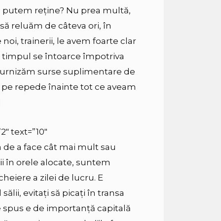
ie putem reține? Nu prea multă,
să reluăm de câteva ori, în
oi, trainerii, le avem foarte clar
că timpul se întoarce împotriva
ă furnizăm surse suplimentare de
m pe repede înainte tot ce aveam
]
2″ text=”10″
 de a face cât mai mult sau
i în orele alocate, suntem
eiere a zilei de lucru. E
ălii, evitați să picați în transa
e spus e de importanță capitală