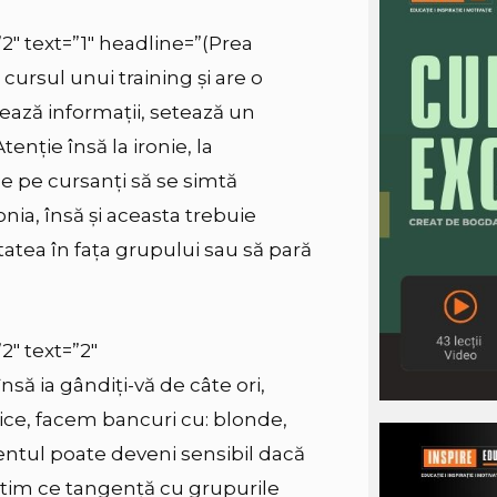
”2″ text=”1″ headline=”(Prea
ursul unui training și are o
ează informații, setează un
tenție însă la ironie, la
ce pe cursanți să se simtă
nia, însă și aceasta trebuie
itatea în fața grupului sau să pară
2″ text=”2″
să ia gândiți-vă de câte ori,
ce, facem bancuri cu: blonde,
mentul poate deveni sensibil dacă
 știm ce tangență cu grupurile