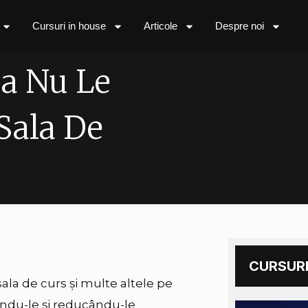
Cursuri in house
Articole
Despre noi
Sa Nu Le
 Sala De
CURSURI
ala de curs și multe altele pe
ându-le și reducându-le