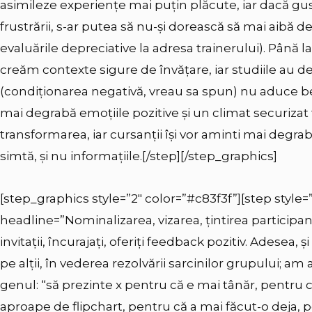
asimileze experiențe mai puțin plăcute, iar dacă gus
frustrării, s-ar putea să nu-și dorească să mai aibă d
evaluările depreciative la adresa trainerului). Până 
creăm contexte sigure de învățare, iar studiile au d
(condiționarea negativă, vreau sa spun) nu aduce b
mai degrabă emoțiile pozitive și un climat securizat f
transformarea, iar cursanții își vor aminti mai degrabă
simtă, și nu informațiile.
[/step][/step_graphics]
[step_graphics style=”2″ color=”#c83f3f”][step style=”
headline=”Nominalizarea, vizarea, țintirea participanț
invitații, încurajați, oferiți feedback pozitiv. Adesea, 
pe alții, în vederea rezolvării sarcinilor grupului; am
genul:
“
să prezinte x pentru că e mai tânăr, pentru c
aproape de flipchart, pentru că a mai făcut-o deja, 