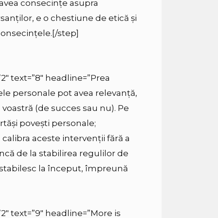
t avea consecințe asupra
anților, e o chestiune de etică și
nsecințele.[/step]
”2″ text=”8″ headline=”Prea
e personale pot avea relevanță,
a voastră (de succes sau nu). Pe
ărtăși povești personale;
 calibra aceste intervenții fără a
 încă de la stabilirea regulilor de
 stabilesc la început, împreună
”2″ text=”9″ headline=”More is