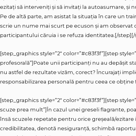
ezitați să interveniți și să invitați la autoasumare, și n
Pe de altă parte, am asistat la situația în care un tra
scrie un nume mai scurt pe ecuson și am observat di
participantului căruia i se refuza identitatea.[/step]
[step_graphics style=”2″ color=”#c83f3f”][step style=
profesorală”]Poate unii participanți nu au depășit sta
nu astfel de rezultate vizăm, corect? Încurajați impli
responsabilizarea personală pentru ceea ce obține f
[step_graphics style=”2″ color=”#c83f3f”][step style=”
scuze prea mult”]În cazul unei greseli flagrante, p
însă scuzele repetate pentru orice greșeală/ezitare i
credibilitatea, denotă nesiguranță, schimbă raportur