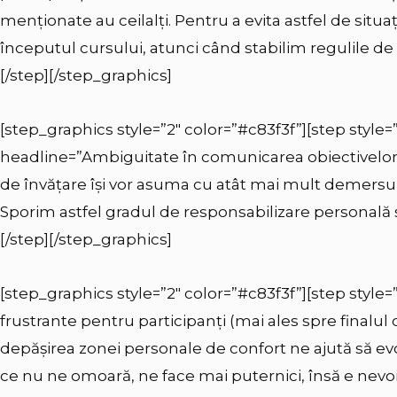
menționate au ceilalți. Pentru a evita astfel de situa
începutul cursului, atunci când stabilim regulile de g
[/step][/step_graphics]
[step_graphics style=”2″ color=”#c83f3f”][step style=”
headline=”Ambiguitate în comunicarea obiectivelor”]C
de învățare își vor asuma cu atât mai mult demersul d
Sporim astfel gradul de responsabilizare personală ș
[/step][/step_graphics]
[step_graphics style=”2″ color=”#c83f3f”][step style=”
frustrante pentru participanți (mai ales spre finalul 
depășirea zonei personale de confort ne ajută să evol
ce nu ne omoară, ne face mai puternici, însă e nevo