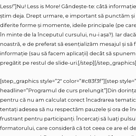
Less!”]Nu! Less is More! Gândește-te: câtă informaț
știm deja. Drept urmare, e important să punctăm și 
diferite forme și momente, ideile principale (pe care n
în minte de la începutul cursului, nu-i așa?). Iar da
noastră, e de preferat să esențializăm mesajul și s
informație (sau să facem aplicații) decât să spune
pregătit pe restul de slide-uri.[/step][/step_graphics
[step_graphics style=”2″ color=”#c83f3f”][step style=”
headline=”Programul de curs prelungit”]Din dorința
pentru că nu am calculat corect încadrarea tematici
tentați adesea să nu respectăm pauzele și ora de înch
frustrant pentru participanți. Încercați să luați pulsul s
formatorului, care consideră că tot ceea ce are el d