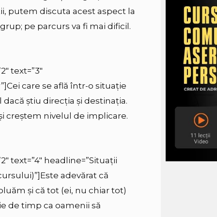
ții, putem discuta acest aspect la
rup; pe parcurs va fi mai dificil.
2″ text=”3″
ei care se află într-o situație
acă știu direcția și destinația.
i creștem nivelul de implicare.
2″ text=”4″ headline=”Situații
cursului)”]
Este adevărat că
uăm și că tot (ei, nu chiar tot)
ie de timp ca oamenii să