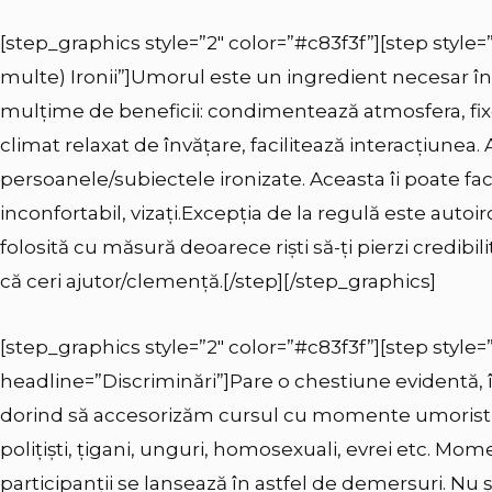
[step_graphics style=”2″ color=”#c83f3f”][step style=
multe) Ironii”]
Umorul este un ingredient necesar în c
mulțime de beneficii: condimentează atmosfera, fix
climat relaxat de învățare, facilitează interacțiunea. A
persoanele/subiectele ironizate. Aceasta îi poate fa
inconfortabil, vizați.
Excepția de la regulă este autoiro
folosită cu măsură deoarece riști să-ți pierzi credibil
că ceri ajutor/clemență.
[/step][/step_graphics]
[step_graphics style=”2″ color=”#c83f3f”][step style=”
headline=”Discriminări”]Pare o chestiune evidentă, în
dorind să accesorizăm cursul cu momente umoristi
polițiști, țigani, unguri, homosexuali, evrei etc. Mo
participanții se lansează în astfel de demersuri. Nu