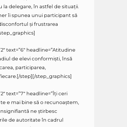
u la delegare, în astfel de situații.
iner îi spunea unui participant să
sconfortul și frustrarea
[/step_graphics]
”2″ text=”6″ headline=”Atitudine
diul de elevi conformiști, însă
carea, participarea,
iecare.[/step][/step_graphics]
2″ text=”7″ headline=”Îți ceri
oate e mai bine să o recunoaștem,
nsignifiantă ne știrbesc
ile de autoritate în cadrul