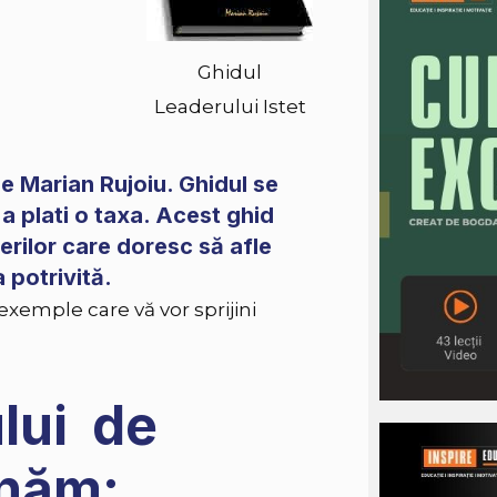
Ghidul
Leaderului Istet
de Marian Rujoiu. Ghidul se
a plati o taxa. Acest ghid
erilor care doresc să afle
 potrivită.
 exemple care vă vor sprijini
ului de
onăm: