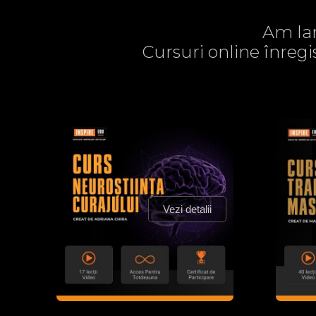
Am lan
Cursuri online înregi
Vezi detalii