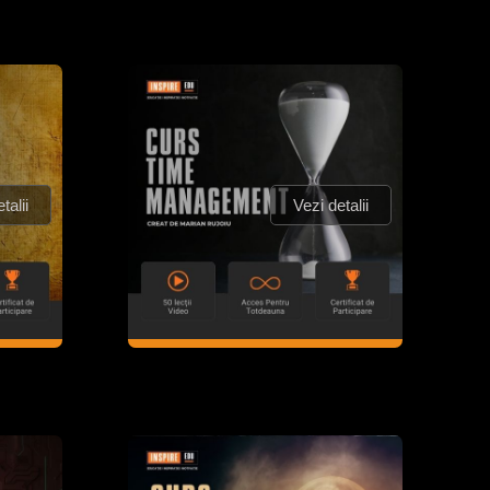
talii
Vezi detalii