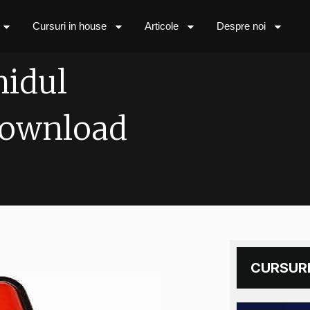
Cursuri in house
Articole
Despre noi
hidul
 Download
CURSURI