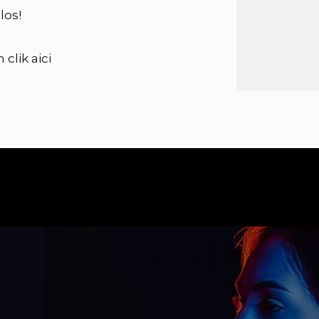
los!
clik aici