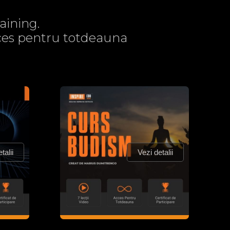
aining.
acces pentru totdeauna
talii
Vezi detalii