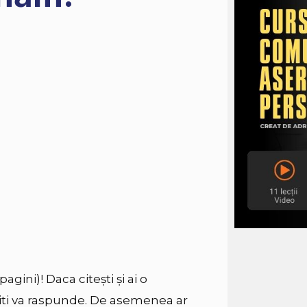
 pagini)!
Daca citești și ai o
 iti va raspunde. De asemenea ar