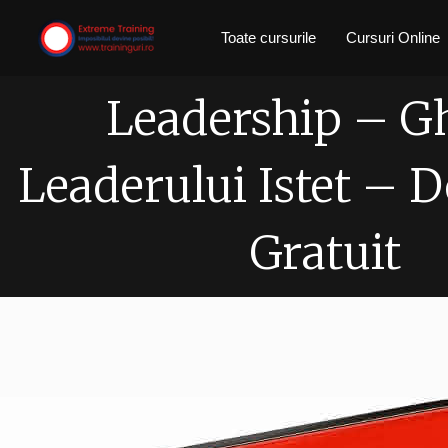
Skip
Toate cursurile
Cursuri Online
to
content
Leadership – G
Leaderului Istet –
Gratuit