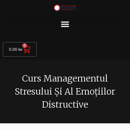
Skip
to
content
Cart
0
0,00
lei
Curs Managementul
Stresului Și Al Emoțiilor
Distructive