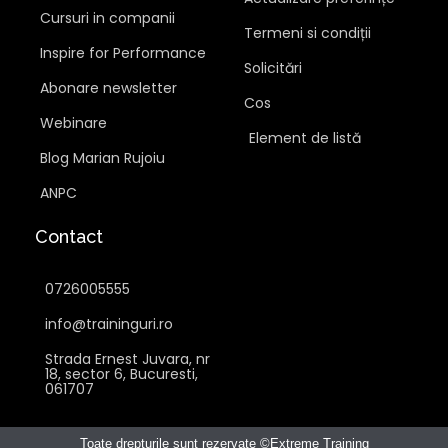
Cursuri in companii
Termeni si condiții
Inspire for Performance
Solicitări
Abonare newsletter
Cos
Webinare
Element de listă
Blog Marian Rujoiu
ANPC
Contact
0726005555
info@traininguri.ro
Strada Ernest Juvara, nr
18, sector 6, Bucuresti,
061707
Toate drepturile sunt rezervate ©Extreme Training