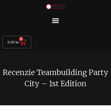
Skip
to
content
Cart
0
0,00
lei
Recenzie Teambuilding Party
City – 1st Edition