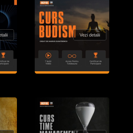
talii
Vezi detalii