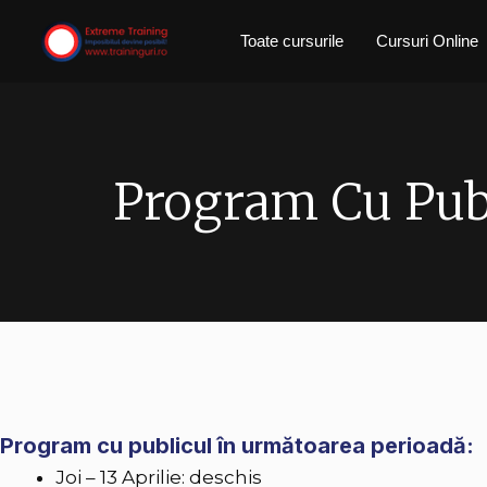
Skip
Toate cursurile
Cursuri Online
to
content
Program Cu Pub
Program cu publicul în următoarea perioadă:
Joi – 13 Aprilie: deschis