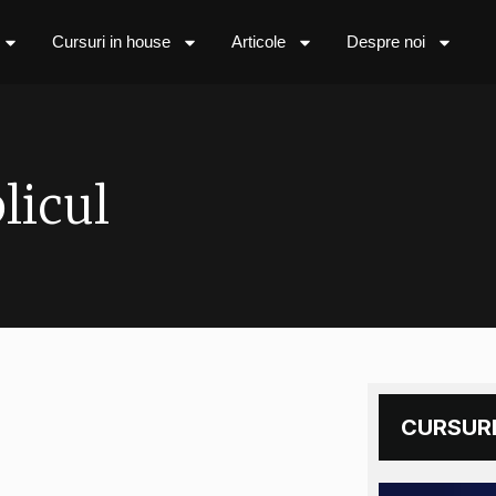
Cursuri in house
Articole
Despre noi
licul
CURSURI