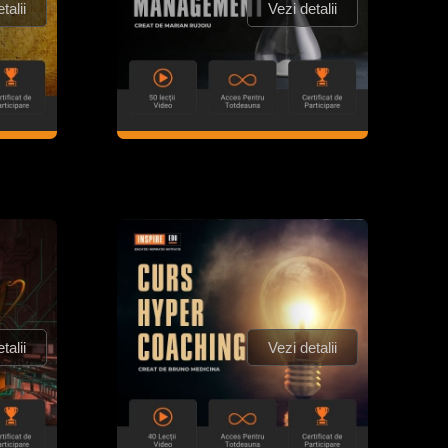
talii
Vezi detalii
talii
Vezi detalii