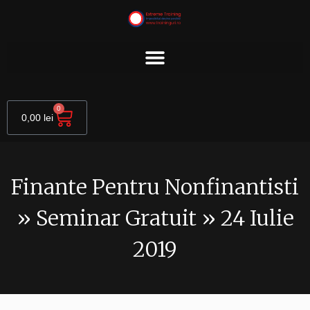
Skip
to
content
Cart
0
0,00
lei
Finante Pentru Nonfinantisti
» Seminar Gratuit » 24 Iulie
2019