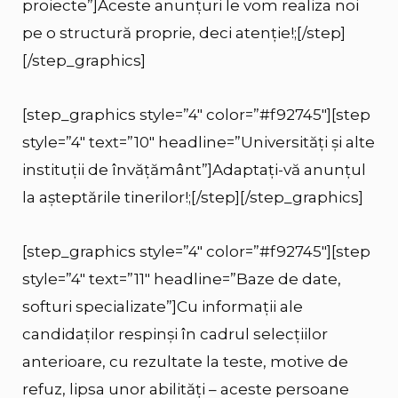
proiecte”]Aceste anunțuri le vom realiza noi
pe o structură proprie, deci atenție!;[/step]
[/step_graphics]
[step_graphics style=”4″ color=”#f92745″][step
style=”4″ text=”10″ headline=”Universități și alte
instituții de învățământ”]Adaptați-vă anunțul
la așteptările tinerilor!;[/step][/step_graphics]
[step_graphics style=”4″ color=”#f92745″][step
style=”4″ text=”11″ headline=”Baze de date,
softuri specializate”]Cu informații ale
candidaților respinși în cadrul selecțiilor
anterioare, cu rezultate la teste, motive de
refuz, lipsa unor abilități – aceste persoane