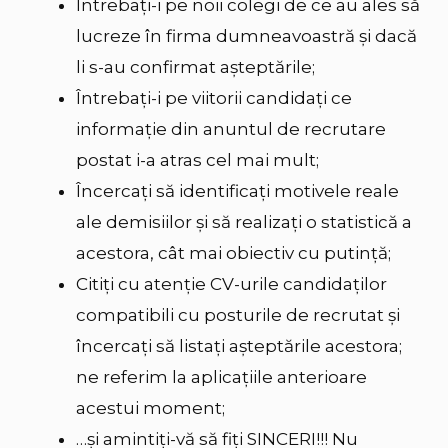
Întrebați-i pe noii colegi de ce au ales să
lucreze în firma dumneavoastră și dacă
li s-au confirmat așteptările;
Întrebați-i pe viitorii candidați ce
informație din anuntul de recrutare
postat i-a atras cel mai mult;
Încercați să identificați motivele reale
ale demisiilor și să realizați o statistică a
acestora, cât mai obiectiv cu putință;
Citiți cu atenție CV-urile candidaților
compatibili cu posturile de recrutat și
încercați să listați așteptările acestora;
ne referim la aplicațiile anterioare
acestui moment;
…și amintiți-vă să fiți SINCERI!!! Nu