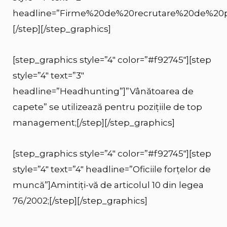
headline=”Firme%20de%20recrutare%20de%20p
[/step][/step_graphics]
[step_graphics style=”4″ color=”#f92745″][step
style=”4″ text=”3″
headline=”Headhunting”]”Vânătoarea de
capete” se utilizează pentru pozițiile de top
management;[/step][/step_graphics]
[step_graphics style=”4″ color=”#f92745″][step
style=”4″ text=”4″ headline=”Oficiile forțelor de
muncă”]Amintiți-vă de articolul 10 din legea
76/2002;[/step][/step_graphics]