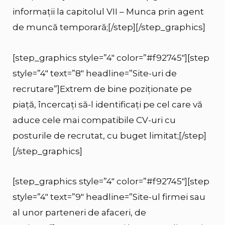
informații la capitolul VII – Munca prin agent
de muncă temporară;[/step][/step_graphics]
[step_graphics style=”4″ color=”#f92745″][step
style=”4″ text=”8″ headline=”Site-uri de
recrutare”]Extrem de bine poziționate pe
piață, încercați să-l identificați pe cel care vă
aduce cele mai compatibile CV-uri cu
posturile de recrutat, cu buget limitat;[/step]
[/step_graphics]
[step_graphics style=”4″ color=”#f92745″][step
style=”4″ text=”9″ headline=”Site-ul firmei sau
al unor parteneri de afaceri, de