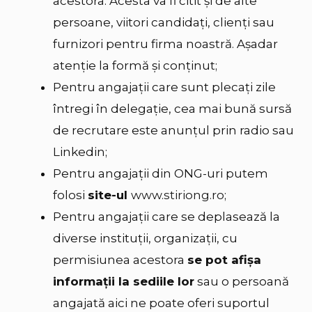
acestora. Acesta va fi citit și de alte
persoane, viitori candidați, clienți sau
furnizori pentru firma noastră. Așadar
atenție la formă și conținut;
Pentru angajații care sunt plecați zile
întregi în delegație,
cea mai bună sursă
de recrutare este anunțul prin radio sau
Linkedin
;
Pentru angajații din ONG-uri putem
folosi
site-ul
www.stiriong.ro
;
Pentru angajații care se deplasează la
diverse instituții, organizații, cu
permisiunea acestora
se pot afișa
informații la sediile lor
sau o persoană
angajată aici ne poate oferi suportul