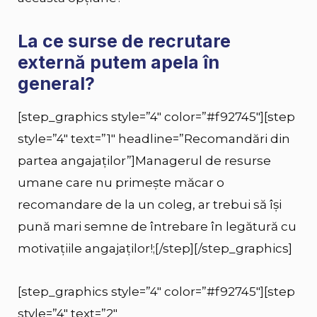
La ce surse de recrutare
externă putem apela în
general?
[step_graphics style=”4″ color=”#f92745″][step
style=”4″ text=”1″ headline=”Recomandări din
partea angajaților”]Managerul de resurse
umane care nu primește măcar o
recomandare de la un coleg, ar trebui să își
pună mari semne de întrebare în legătură cu
motivațiile angajaților!;[/step][/step_graphics]
[step_graphics style=”4″ color=”#f92745″][step
style=”4″ text=”2″