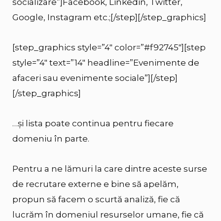
socializare”]
Facebook, Linkedin, Twitter,
Google, I
nstagram etc.;[/step][/step_graphics]
[step_graphics style=”4″ color=”#f92745″][step
style=”4″ text=”14″ headline=”Evenimente de
afaceri sau evenimente sociale”][/step]
[/step_graphics]
…și lista poate continua pentru fiecare
domeniu în parte.
Pentru a ne lămuri la care dintre aceste surse
de recrutare externe e bine să apelăm,
propun să facem o scurtă analiză, fie că
lucrăm în domeniul resurselor umane, fie că