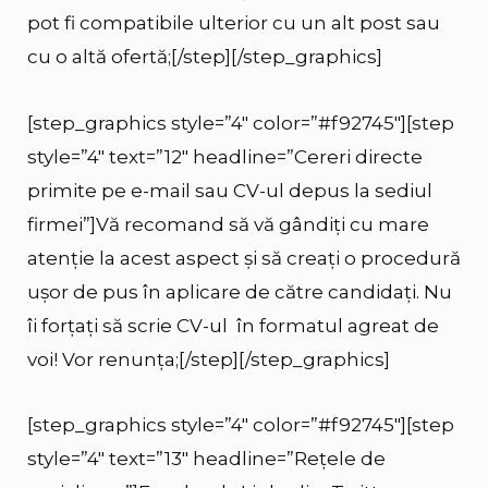
pot fi compatibile ulterior cu un alt post sau
cu o altă ofertă;[/step][/step_graphics]
[step_graphics style=”4″ color=”#f92745″][step
style=”4″ text=”12″ headline=”Cereri directe
primite pe e-mail sau CV-ul depus la sediul
firmei”]Vă recomand să vă gândiți cu mare
atenție la acest aspect și să creați o procedură
ușor de pus în aplicare de către candidați. Nu
îi forțați să scrie CV-ul în formatul agreat de
voi! Vor renunța;[/step][/step_graphics]
[step_graphics style=”4″ color=”#f92745″][step
style=”4″ text=”13″ headline=”Rețele de