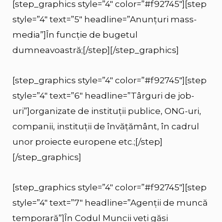
[step_graphics style=”4″ color=”#f92745″][step
style=”4″ text=”5″ headline=”Anunțuri mass-
media”]În funcție de bugetul
dumneavoastră;[/step][/step_graphics]
[step_graphics style=”4″ color=”#f92745″][step
style=”4″ text=”6″ headline=”Târguri de job-
uri”]organizate de instituții publice, ONG-uri,
companii, instituții de învățământ, în cadrul
unor proiecte europene etc.;[/step]
[/step_graphics]
[step_graphics style=”4″ color=”#f92745″][step
style=”4″ text=”7″ headline=”Agenții de muncă
temporară”]În Codul Muncii veți găsi