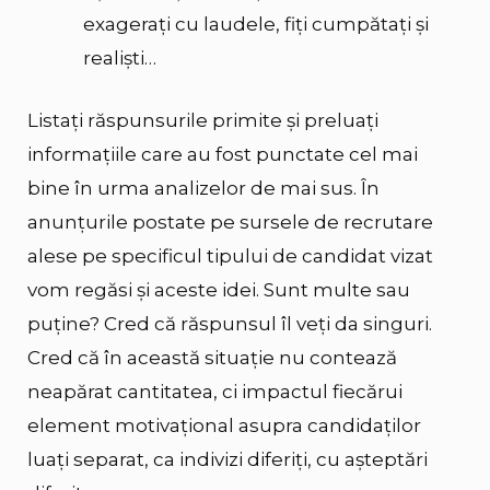
exagerați cu laudele, fiți cumpătați și
realiști…
Listați răspunsurile primite și preluați
informațiile care au fost punctate cel mai
bine în urma analizelor de mai sus. În
anunțurile postate pe sursele de recrutare
alese pe specificul tipului de candidat vizat
vom regăsi și aceste idei. Sunt multe sau
puține? Cred că răspunsul îl veți da singuri.
Cred că în această situație nu contează
neapărat cantitatea, ci impactul fiecărui
element motivațional asupra candidaților
luați separat, ca indivizi diferiți, cu așteptări