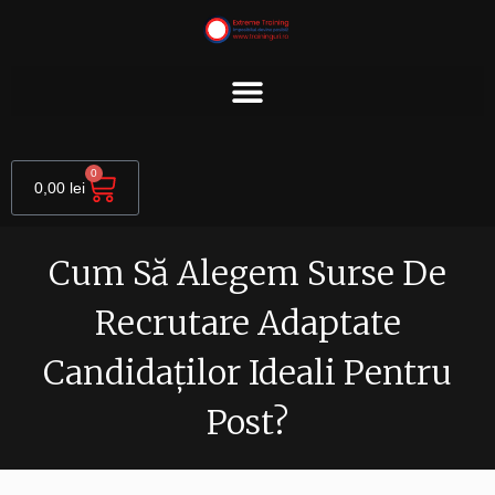
Skip
to
content
Cart
0
0,00
lei
Cum Să Alegem Surse De
Recrutare Adaptate
Candidaților Ideali Pentru
Post?