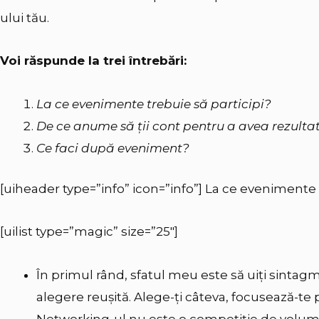
ului tău.
Voi răspunde la trei întrebări:
La ce evenimente trebuie să participi?
De ce anume să
ţii cont pentru a avea rezult
Ce faci după eveniment?
[uiheader type=”info” icon=”info”] La ce evenimente t
[uilist type=”magic” size=”25″]
În primul rând, sfatul meu este să uiți sintag
alegere reușită. Alege-ți câteva, focusează-te p