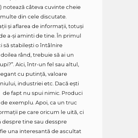
ei) notează câteva cuvinte cheie
i multe din cele discutate.
i și aflarea de informații, totuși
 de a-și aminti de tine. În primul
i să stabilești o întâlnire
l doilea rând, trebuie să ai un
i?”. Aici, într-un fel sau altul,
elegant cu putinţă, valoare
lui, industriei etc. Dacă ești
, de fapt nu spui nimic. Produci
T, de exemplu. Apoi, ca un truc
ormații pe care oricum le uită, ci
ă despre tine sau desspre
ie una interesantă de ascultat