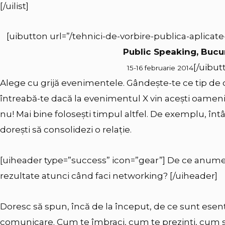
[/uilist]
[uibutton url=”/tehnici-de-vorbire-publica-aplicate-
Public Speaking, Bucu
[/uibut
15-16 februarie 2014
Alege cu grijă evenimentele. Gândește-te ce tip de oa
întreabă-te dacă la evenimentul X vin acești oameni.
nu! Mai bine folosești timpul altfel. De exemplu, înt
dorești să consolidezi o relație.
[uiheader type=”success” icon=”gear”] De ce anume 
rezultate atunci când faci networking? [/uiheader]
Doresc să spun, încă de la început, de ce sunt esenția
comunicare. Cum te îmbraci, cum te prezinţi, cum sal