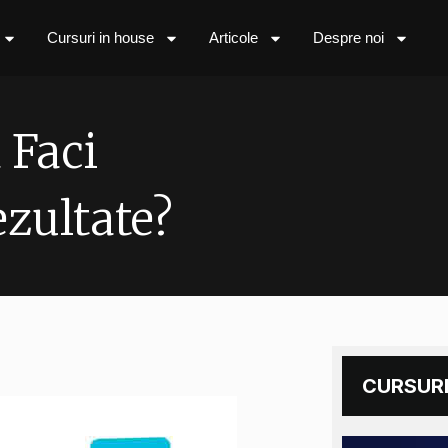
Cursuri in house
Articole
Despre noi
 Faci
zultate?
CURSURI