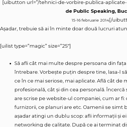
[uibutton url=”/tehnici-de-vorbire-publica-aplicate-
de Public Speaking, Buc
[/uibut
15-16 februarie 2014
Așadar, trebuie să ai în minte doar două lucruri atu
[uilist type=”magic” size=”25″]
Să afli cât mai multe despre persoana din faț
întrebare. Vorbește puțin despre tine, lasa-l s
ce în ce mai seriose, mai aplicate. Află cât de 
profesională, cât şi din cea personală. Încercă s
are scrise pe website-ul companiei, cum ar fi: 
furnizorii, ce planuri are etc. Oamenii se simt
așadar atingi un dublu scop: afli informații și e
networking de calitate. După ce ai terminat di