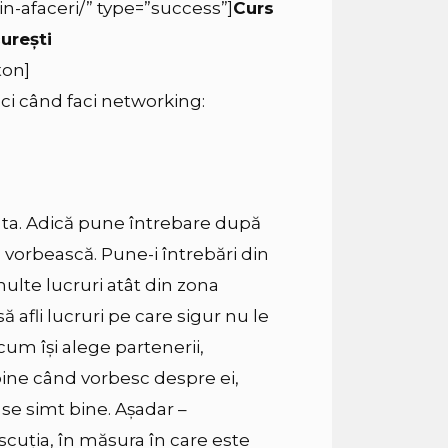
in-afaceri/” type=”success”]
Curs
ureşti
ton]
nci când faci networking:
a ta. Adică pune întrebare după
ă vorbească. Pune-i întrebări din
multe lucruri atât din zona
ă afli lucruri pe care sigur nu le
cum îşi alege partenerii,
 bine când vorbesc despre ei,
i se simt bine. Așadar –
scuția, în măsura în care este