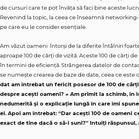
de cursuri care te pot învăța să faci bine aceste luc
Revenind la topic, la ceea ce înseamnă networking-u
pe care eu le consider esențiale.
Am văzut oameni întorși de la diferite întâlniri foa
aproape 100 de cărți de vizită. Aceste 100 de cărți d
în termini de eficiență. Strângerea datelor de cont
se numește crearea de baze de date, ceea ce este o
dat am întrebat un fericit posesor de 100 de cărţi
despre acești oameni? » Am primit la schimb, în l
nedumerită și o explicaţie lungă în care îmi spun
ei.
Apoi am întrebat: “Dar acești 100 de oameni ce 
exact de tine dacă o să-i suni?” Intuiţi răspunsul, a