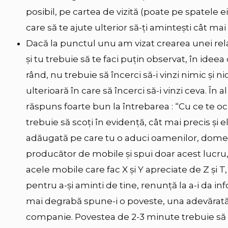
posibil, pe cartea de vizită (poate pe spatele 
care să te ajute ulterior să-ți amintești cât ma
Dacă la punctul unu am vizat crearea unei relați
și tu trebuie să te faci puțin observat, în ideea
rând, nu trebuie să încerci să-i vinzi nimic și nic
ulterioară în care să încerci să-i vinzi ceva. În a
răspuns foarte bun la întrebarea : “Cu ce te ocup
trebuie să scoți în evidență, cât mai precis și 
adăugată pe care tu o aduci oamenilor, domeniu
producător de mobile și spui doar acest lucru
acele mobile care fac X şi Y apreciate de Z şi 
pentru a-și aminti de tine, renunță la a-i da inf
mai degrabă spune-i o poveste, una adevărat
companie. Povestea de 2-3 minute trebuie să f