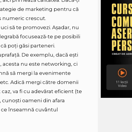
aici primează calitatea. Dacă-ți
rategie de marketing pentru că
s numeric crescut.
uci să te promovezi. Așadar, nu
 degrabă focusează-te pe posibili
că poți găsi parteneri.
prafață. De exemplu, dacă ești
e, acesta nu este networking, ci
mnă să mergi la evenimente
 etc. Adică mergi către domenii
caz, va fi cu adevărat eficient (te
oi, cunoști oameni din afara
tăm ce înseamnă cuvântul