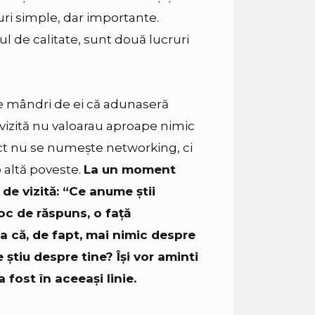
ruri simple, dar importante.
l de calitate, sunt două lucruri
rte mândri de ei că adunaseră
e vizită nu valoarau aproape nimic
act nu se numește networking, ci
 altă poveste.
La un moment
 de vizită: “Ce anume știi
oc de răspuns, o faţă
ea că, de fapt, mai nimic despre
știu despre tine? Își vor aminti
 fost în aceeași linie.