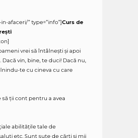
in-afaceri/” type=”info”]
Curs de
reşti
ton]
meni vrei să întâlnești și apoi
 Dacă vin, bine, te duci! Dacă nu,
âlnindu-te cu cineva cu care
să ţii cont pentru a avea
le abilitățile tale de
uți etc. Sunt sute de cărți şi mii