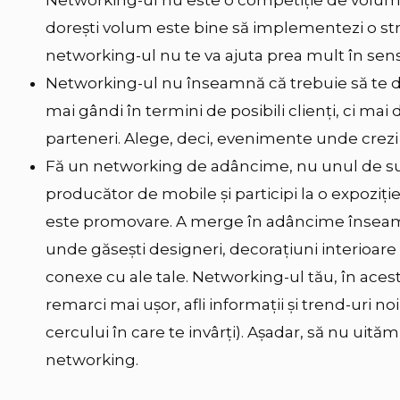
Networking-ul nu este o competiție de volum, 
dorești volum este bine să implementezi o st
networking-ul nu te va ajuta prea mult în sen
Networking-ul nu înseamnă că trebuie să te d
mai gândi în termini de posibili clienți, ci mai
parteneri. Alege, deci, evenimente unde crezi 
Fă un networking de adâncime, nu unul de su
producător de mobile și participi la o expoziți
este promovare. A merge în adâncime însea
unde găsești designeri, decorațiuni interioare
conexe cu ale tale. Networking-ul tău, în acest 
remarci mai ușor, afli informații și trend-uri n
cercului în care te invârți). Așadar, să nu ui
networking.