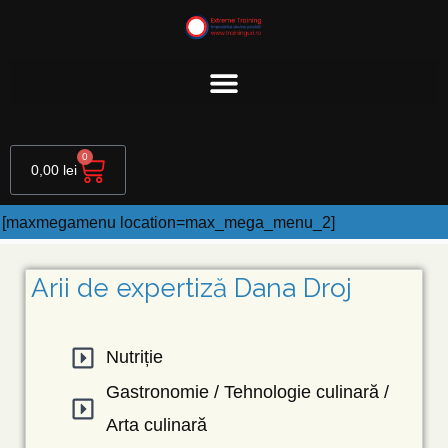
Skip
to
content
Cart
0
0,00
lei
[maxmegamenu location=max_mega_menu_2]
Arii de expertiză Dana Droj
Nutriție
Gastronomie / Tehnologie culinară /
Arta culinară