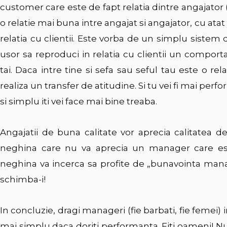
customer care este de fapt relatia dintre angajator 
o relatie mai buna intre angajat si angajator, cu atat
relatia cu clientii. Este vorba de un simplu sistem 
usor sa reproduci in relatia cu clientii un comporta
tai. Daca intre tine si sefa sau seful tau este o re
realiza un transfer de atitudine. Si tu vei fi mai perfo
si simplu iti vei face mai bine treaba.
Angajatii de buna calitate vor aprecia calitatea d
neghina care nu va aprecia un manager care est
neghina va incerca sa profite de „bunavointa manag
schimba-i!
In concluzie, dragi manageri (fie barbati, fie femei) 
mai simplu daca doriti performanta. Fiti oameni! Nu 