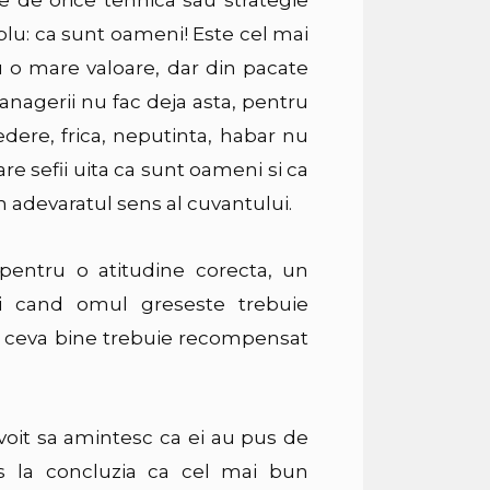
lu: ca sunt oameni! Este cel mai
u o mare valoare, dar din pacate
managerii nu fac deja asta, pentru
edere, frica, neputinta, habar nu
re sefii uita ca sunt oameni si ca
n adevaratul sens al cuvantului.
 pentru o atitudine corecta, un
ci cand omul greseste trebuie
ace ceva bine trebuie recompensat
oit sa amintesc ca ei au pus de
 la concluzia ca cel mai bun