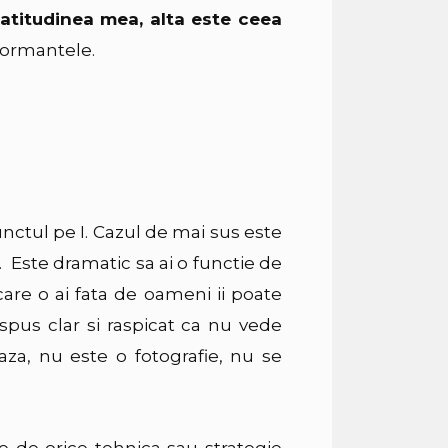
atitudinea mea, alta este ceea
formantele.
nctul pe I. Cazul de mai sus este
. Este dramatic sa ai o functie de
are o ai fata de oameni ii poate
 spus clar si raspicat ca nu vede
aza, nu este o fotografie, nu se
e de orice tehnica sau strategie