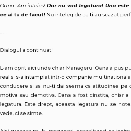
Oana: Am inteles!
Dar nu vad legatura! Una este
ce ai tu de facut!
Nu inteleg de ce ti-au scazut per
…….
Dialogul a continuat!
L-am oprit aici unde chiar Managerul Oana a pus pu
real si s-a intamplat intr-o companie multinationala
conducere si sa nu-ti dai seama ca atitudinea pe c
motiva sau demotiva. Oana a fost cinstita, chiar a
legatura. Este drept, aceasta legatura nu se note
vede, ci se simte.
Aici gresesc multi manageri, nerealizand ca inaint