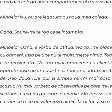
cand ai o colega noua comportamentul ti s-a schi
Mihaela: Nu, nu are legatura cu noua mea colega.
Oana: Spune-mi te rog ce se intampla!
Mihaela: Oana, e vorba de atitudinea ta. Imi place
cu oameni, insa pe tine nu te multumeste nimic. Toat
este tensionata! Nu am avut probleme cu clienti
aparute, insa nu am auzit nici macar o odata un „b
de vreo doua luni pur si simplu nu-mi mai pasa.
scazut. Nu mai vorbesc de observatiile pe care mi le-a
si atunci cand nu greseam cu nimic. Ma faci sa simt 
ca munca mea nu valoreaza nimic. M-ai facut sa ma