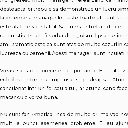
desteapta, ei trebuie sa demonstreze un lucru simp
la indemana managerilor, este foarte eficient si c
este atat de rar intalnit. Sa nu ma intrebati de ce 
ca nu stiu. Poate fi vorba de egoism, lipsa de incr
am. Dramatic este ca sunt atat de multe cazuri in ca
lucreaza cu oamenii. Acesti manageri sunt incuiati i
Vreau sa fac o precizare importanta. Eu militez
echilibru intre recompensa si pedeapsa. Atun
sanctionat intr-un fel sau altul, iar atunci cand f
macar cu o vorba buna.
Nu sunt fan America, insa de multe ori ma vad nev
mult la punct asemenea probleme. Ei au ajuns