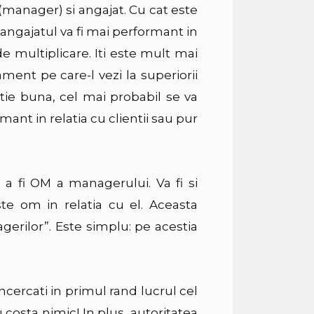
(manager) si angajat. Cu cat este
 angajatul va fi mai performant in
de multiplicare. Iti este mult mai
ment pe care-l vezi la superiorii
latie buna, cel mai probabil se va
rmant in relatia cu clientii sau pur
e a fi OM a managerului. Va fi si
e om in relatia cu el. Aceasta
erilor”. Este simplu: pe acestia
incercati in primul rand lucrul cel
costa nimic! In plus, autoritatea