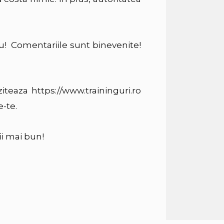
au! Comentariile sunt binevenite!
iteaza https://www.traininguri.ro
e-te.
ii mai bun!