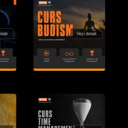
talii
Vezi detalii