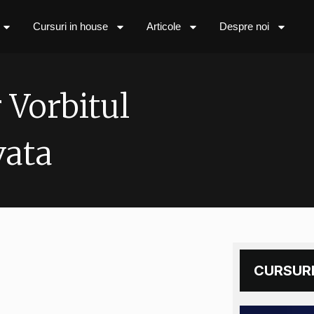
Cursuri in house
Articole
Despre noi
 Vorbitul
vata
CURSURI