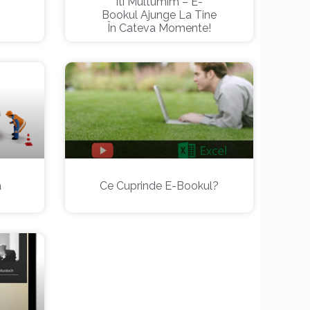
Iti Multumim – E-
Bookul Ajunge La Tine
În Cateva Momente!
a
Ce Cuprinde E-Bookul?