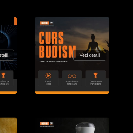
talii
Vezi detalii