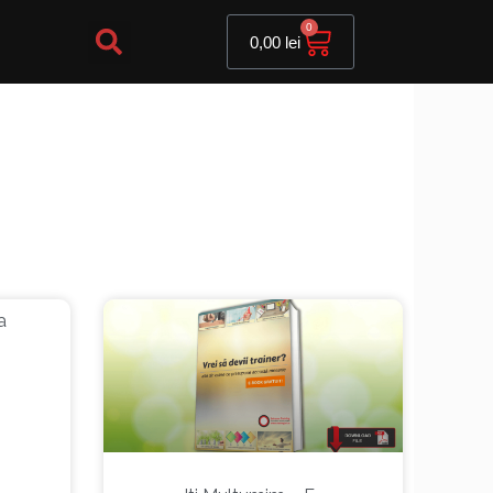
Cart
0
0,00
lei
a