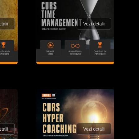
talii
Vezi detalii
talii
Vezi detalii