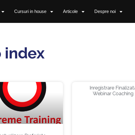
Cursuri in house
Articole
Despre noi
 index
Inregistrare Finalizat
Webinar Coaching