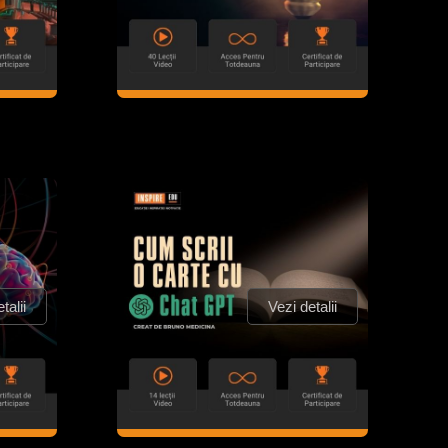
talii
Vezi detalii