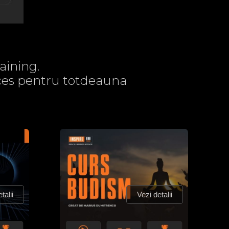
aining.
acces pentru totdeauna
talii
Vezi detalii