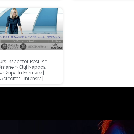
urs Inspector Resurse
Umane » Cluj Napoca
» Grupă În Formare |
Acreditat | Intensiv |