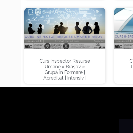
Curs Inspector Resurse
C
Umane » Brașov »
Grupă În Formare |
Acreditat | Intensiv |