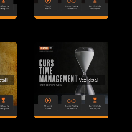
talii
Vezi detalii