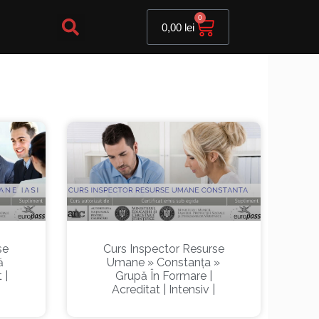
Cart
0
0,00
lei
se
Curs Inspector Resurse
ă
Umane » Constanța »
 |
Grupă În Formare |
Acreditat | Intensiv |