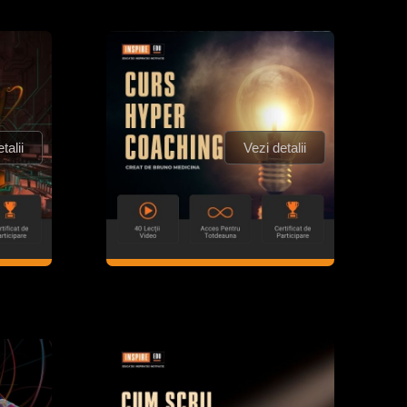
talii
Vezi detalii