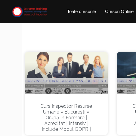
Skip
Toate cursurile
Cursuri Online
to
content
Curs Inspector Resurse
C
Umane » București »
Grupă În Formare |
Acreditat | Intensiv |
Include Modul GDPR |