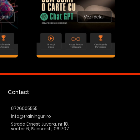
talii
Vezi detalii
Contact
0726005555
info@traininguri.ro
Strada Ernest Juvara, nr 18,
sector 6, Bucuresti, 061707