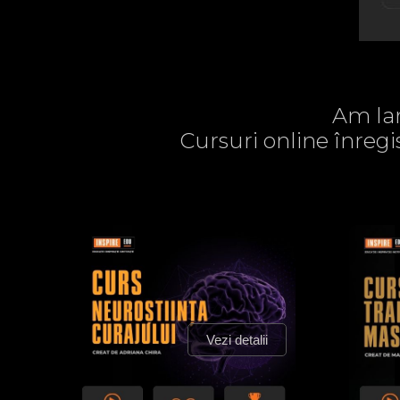
Am lan
Cursuri online înregi
Vezi detalii