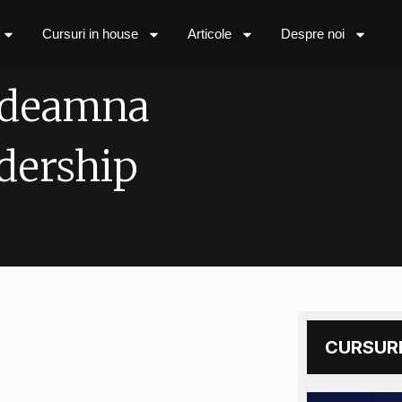
Cursuri in house
Articole
Despre noi
ndeamna
dership
CURSURI