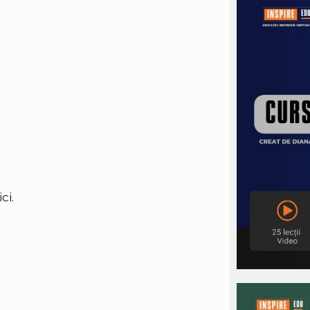
ici
.