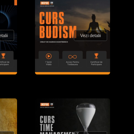
talii
Vezi detalii