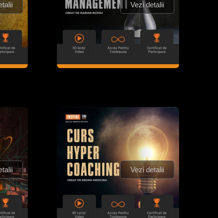
talii
Vezi detalii
talii
Vezi detalii