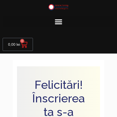
Skip
to
content
Cart
0
0,00
lei
Felicitări!
Înscrierea
ta s-a