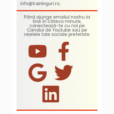
info@traininguri.ro.
Până ajunge emailul nostru la
tine în câteva minute,
conectează-te cu noi pe
Canalul de Youtube sau pe
rețelele tale sociale preferate.
Y
G
L
F
T
o
o
i
a
w
u
o
n
c
i
t
g
k
e
t