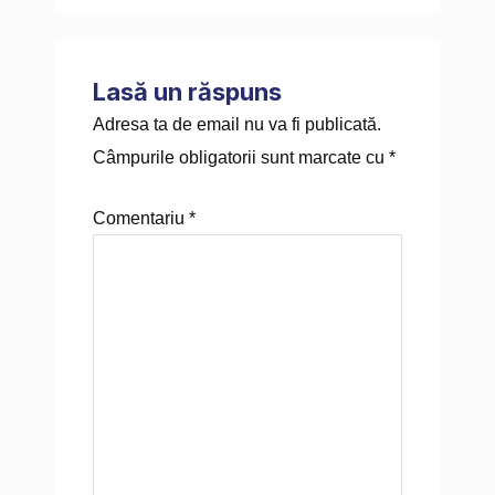
u
l
e
b
t
Lasă un răspuns
b
e
d
o
e
Adresa ta de email nu va fi publicată.
Câmpurile obligatorii sunt marcate cu
*
e
i
o
r
Comentariu
*
n
k
-
f