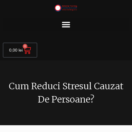
Skip
to
content
Cart
0
0,00
lei
Cum Reduci Stresul Cauzat
De Persoane?