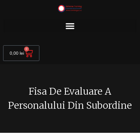
Skip
to
content
Cart
0
0,00
lei
Fisa De Evaluare A
Personalului Din Subordine