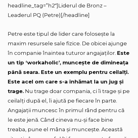
headline_tag=”h2″]Liderul de Bronz –
Leaderul PQ (Petre)[/headline]
Petre este tipul de lider care folosește la
maxim resursele sale fizice. De obicei ajunge
în companie înaintea tuturor angajaților.
Este
un tip ‘workaholic’, muncește de dimineața
până seara. Este un exemplu pentru ceilalți.
Este acel om care s-a înhămat la un jug și
trage.
Nu trage doar compania, ci îi trage și pe
ceilalți după el, îi ajută pe fiecare în parte.
Angajații muncesc în primul rând pentru că
le este jenă. Când cineva nu-și face bine
treaba, pune el mâna și muncește. Această