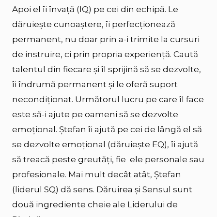
Apoi el îi învață (IQ) pe cei din echipă. Le
dăruiește cunoaștere, îi perfecționează
permanent, nu doar prin a-i trimite la cursuri
de instruire, ci prin propria experiență. Caută
talentul din fiecare și îl sprijină să se dezvolte,
îi îndrumă permanent și le oferă suport
necondiționat. Următorul lucru pe care îl face
este să-i ajute pe oameni să se dezvolte
emoțional. Ștefan îi ajută pe cei de lângă el să
se dezvolte emoțional (dăruiește EQ), îi ajută
să treacă peste greutăți, fie ele personale sau
profesionale. Mai mult decât atât, Ștefan
(liderul SQ) dă sens. Dăruirea și Sensul sunt
două ingrediente cheie ale Liderului de