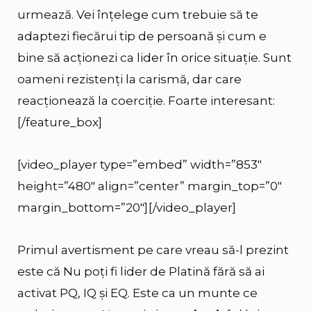
urmează. Vei înțelege cum trebuie să te
adaptezi fiecărui tip de persoană și cum e
bine să acționezi ca lider în orice situație. Sunt
oameni rezistenți la carismă, dar care
reacționează la coerciție. Foarte interesant:
[/feature_box]
[video_player type=”embed” width=”853″
height=”480″ align=”center” margin_top=”0″
margin_bottom=”20″]
[/video_player]
Primul avertisment pe care vreau să-l prezint
este că Nu poți fi lider de Platină fără să ai
activat PQ, IQ și EQ. Este ca un munte ce