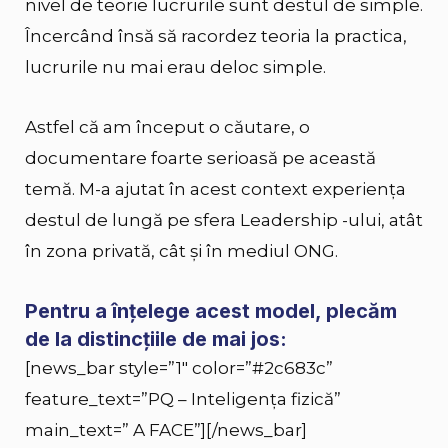
nivel de teorie lucrurile sunt destul de simple.
Încercând însă să racordez teoria la practica,
lucrurile nu mai erau deloc simple.
Astfel că am început o căutare, o
documentare foarte serioasă pe această
temă. M-a ajutat în acest context experiența
destul de lungă pe sfera Leadership -ului, atât
în zona privată, cât și în mediul ONG.
Pentru a înțelege acest model, plecăm
de la distincțiile de mai jos:
[news_bar style=”1″ color=”#2c683c”
feature_text=”PQ – Inteligența fizică”
main_text=” A FACE”][/news_bar]