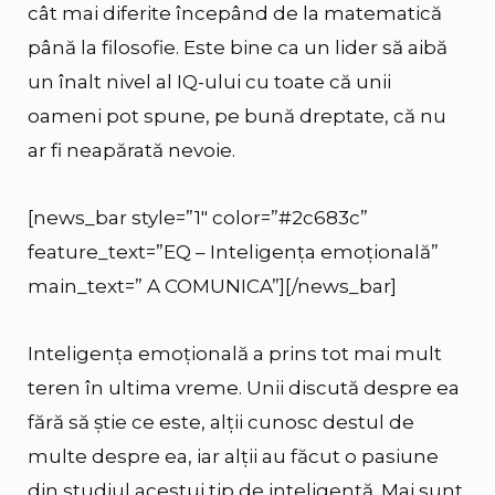
cât mai diferite începând de la matematică
până la filosofie. Este bine ca un lider să aibă
un înalt nivel al IQ-ului cu toate că unii
oameni pot spune, pe bună dreptate, că nu
ar fi neapărată nevoie.
[news_bar style=”1″ color=”#2c683c”
feature_text=”EQ – Inteligența emoțională”
main_text=” A COMUNICA”][/news_bar]
Inteligența emoțională a prins tot mai mult
teren în ultima vreme. Unii discută despre ea
fără să știe ce este, alții cunosc destul de
multe despre ea, iar alții au făcut o pasiune
din studiul acestui tip de inteligență. Mai sunt