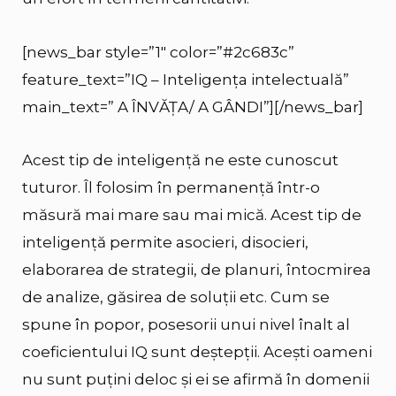
[news_bar style=”1″ color=”#2c683c”
feature_text=”IQ – Inteligența intelectuală”
main_text=” A ÎNVĂȚA/ A GÂNDI”][/news_bar]
Acest tip de inteligență ne este cunoscut
tuturor. Îl folosim în permanență într-o
măsură mai mare sau mai mică. Acest tip de
inteligență permite asocieri, disocieri,
elaborarea de strategii, de planuri, întocmirea
de analize, găsirea de soluții etc. Cum se
spune în popor, posesorii unui nivel înalt al
coeficientului IQ sunt deștepții. Acești oameni
nu sunt puțini deloc și ei se afirmă în domenii