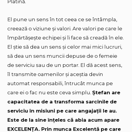
Platină.
El pune un sens în tot ceea ce se întâmpla,
creează o viziune și valori. Are valori pe care le
împărtășește echipei și îi face să creadă în ele.
El știe să dea un sens și celor mai mici lucruri,
să dea un sens muncii depuse de o femeie
de serviciu sau de un portar. El dă acest sens,
îl transmite oamenilor și aceștia devin
automat responsabili, întrucât munca pe
care ei o fac nu este ceva simplu.
Ștefan are
capacitatea de a transforma sarcinile de
serviciu în misiuni pe care angajații le au.
Este de la sine înțeles că abia acum apare
EXCELENȚA. Prin munca Excelentă pe care