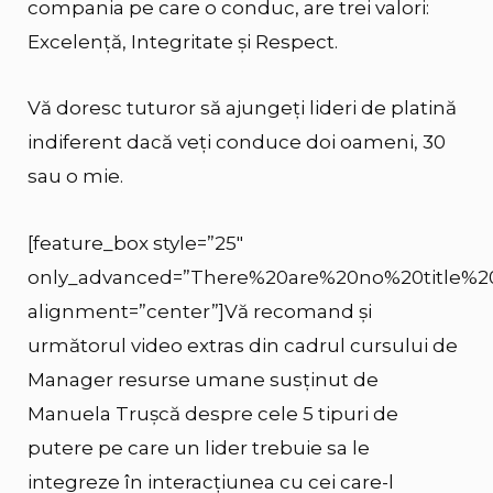
compania pe care o conduc, are trei valori:
Excelență, Integritate și Respect.
Vă doresc tuturor să ajungeți lideri de platină
indiferent dacă veți conduce doi oameni, 30
sau o mie.
[feature_box style=”25″
only_advanced=”There%20are%20no%20title%2
alignment=”center”]Vă recomand și
următorul video extras din cadrul cursului de
Manager resurse umane susținut de
Manuela Trușcă despre cele 5 tipuri de
putere pe care un lider trebuie sa le
integreze în interacțiunea cu cei care-l