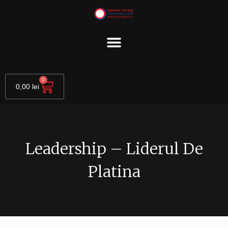
Skip
to
content
Cart
0
0,00
lei
Leadership – Liderul De
Platina