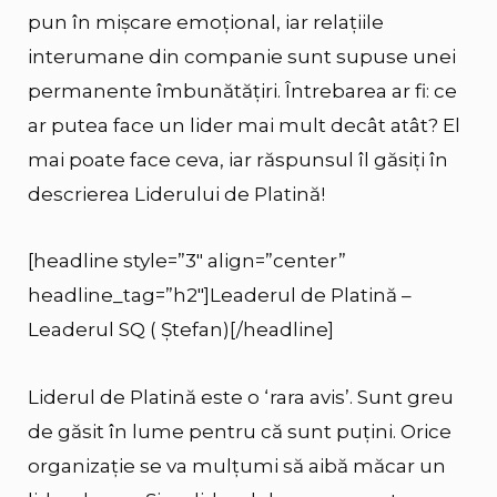
pun în mișcare emoțional, iar relațiile
interumane din companie sunt supuse unei
permanente îmbunătățiri. Întrebarea ar fi: ce
ar putea face un lider mai mult decât atât? El
mai poate face ceva, iar răspunsul îl găsiți în
descrierea Liderului de Platină!
[headline style=”3″ align=”center”
headline_tag=”h2″]Leaderul de Platină –
Leaderul SQ ( Ștefan)[/headline]
Liderul de Platină este o ‘rara avis’. Sunt greu
de găsit în lume pentru că sunt puțini. Orice
organizație se va mulțumi să aibă măcar un