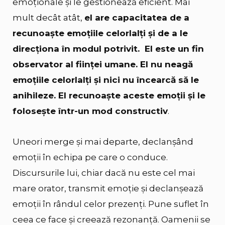
emoționale și le gestionează eficient. Mai
mult decât atât,
el are capacitatea de a
recunoaște emoțiile celorlalți și de a le
direcționa în modul potrivit. El este un fin
observator al ființei umane. El nu neagă
emoțiile celorlalți și nici nu încearcă să le
anihileze. El recunoaște aceste emoții și le
folosește într-un mod constructiv
.
Uneori merge și mai departe, declanșând
emoții în echipa pe care o conduce.
Discursurile lui, chiar dacă nu este cel mai
mare orator, transmit emoție și declanșează
emoții în rândul celor prezenți. Pune suflet în
ceea ce face și creează rezonanță. Oamenii se