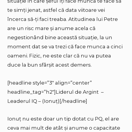
situație în care șeful îți face munca te face să
te simți jenat, astfel că data viitoare vei
încerca să-ți faci treaba. Atitudinea lui Petre
are un risc mare și anume acela că
negestionând bine această situație, la un
moment dat se va trezi că face munca a cinci
oameni. Fizic, ne este clar că nu va putea
duce la bun sfârșit acest demers.
[headline style=”3″ align=”center”
headline_tag=”h2″]Liderul de Argint –
Leaderul IQ – (Ionuț)[/headline]
Ionuț nu este doar un tip dotat cu PQ, el are
ceva mai mult de atât și anume o capacitate