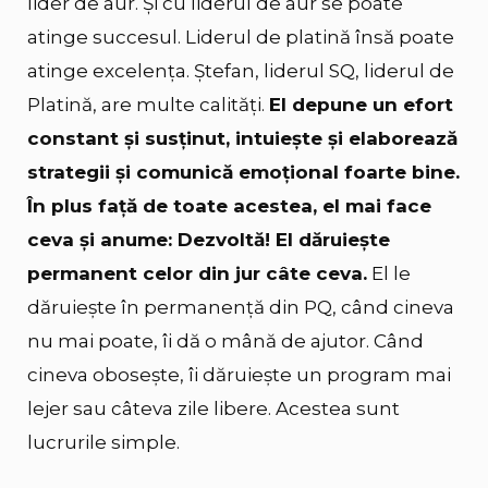
lider de aur. Și cu liderul de aur se poate
atinge succesul. Liderul de platină însă poate
atinge excelența. Ștefan, liderul SQ, liderul de
Platină, are multe calități.
El depune un efort
constant și susținut, intuiește și elaborează
strategii și comunică emoțional foarte bine.
În plus față de toate acestea, el mai face
ceva și anume: Dezvoltă! El dăruiește
permanent celor din jur câte ceva.
El le
dăruiește în permanență din PQ, când cineva
nu mai poate, îi dă o mână de ajutor. Când
cineva obosește, îi dăruiește un program mai
lejer sau câteva zile libere. Acestea sunt
lucrurile simple.