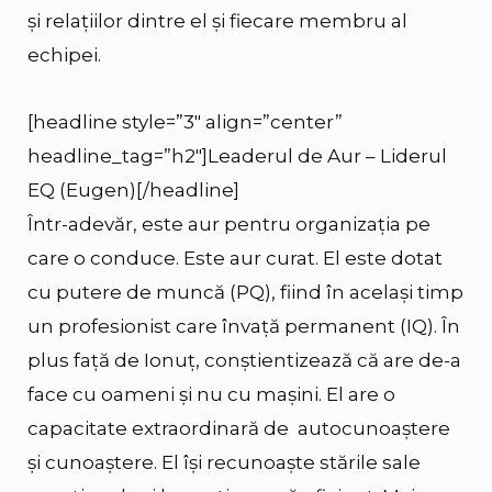
și relațiilor dintre el și fiecare membru al
echipei.
[headline style=”3″ align=”center”
headline_tag=”h2″]Leaderul de Aur – Liderul
EQ (Eugen)[/headline]
Într-adevăr, este aur pentru organizația pe
care o conduce. Este aur curat. El este dotat
cu putere de muncă (PQ), fiind în același timp
un profesionist care învață permanent (IQ). În
plus față de Ionuț, conștientizează că are de-a
face cu oameni și nu cu mașini. El are o
capacitate extraordinară de autocunoaștere
și cunoaștere. El își recunoaște stările sale