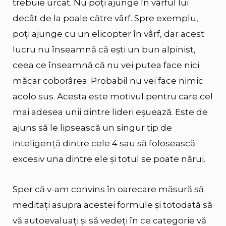
trebuie urcat. Nu poți ajunge în vârful lui
decât de la poale către vârf. Spre exemplu,
poți ajunge cu un elicopter în vârf, dar acest
lucru nu înseamnă că ești un bun alpinist,
ceea ce înseamnă că nu vei putea face nici
măcar coborârea. Probabil nu vei face nimic
acolo sus. Acesta este motivul pentru care cel
mai adesea unii dintre lideri eșuează. Este de
ajuns să le lipsească un singur tip de
inteligență dintre cele 4 sau să folosească
excesiv una dintre ele și totul se poate nărui.
Sper că v-am convins în oarecare măsură să
meditați asupra acestei formule și totodată să
vă autoevaluați și să vedeți în ce categorie vă