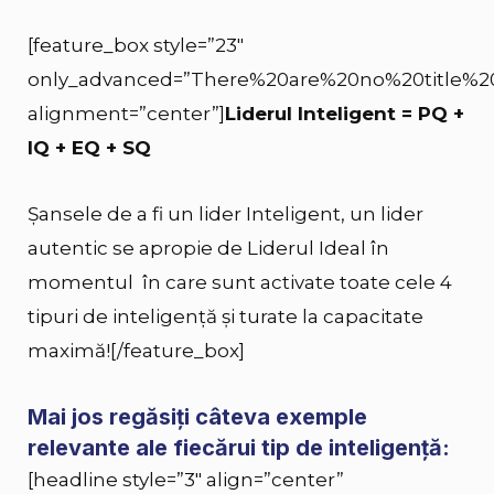
[feature_box style=”23″
only_advanced=”There%20are%20no%20title%2
alignment=”center”]
Liderul Inteligent = PQ +
IQ + EQ + SQ
Șansele de a fi un lider Inteligent, un lider
autentic se apropie de Liderul Ideal în
momentul în care sunt activate toate cele 4
tipuri de inteligență și turate la capacitate
maximă![/feature_box]
Mai jos regăsiți câteva exemple
relevante ale fiecărui tip de inteligență:
[headline style=”3″ align=”center”