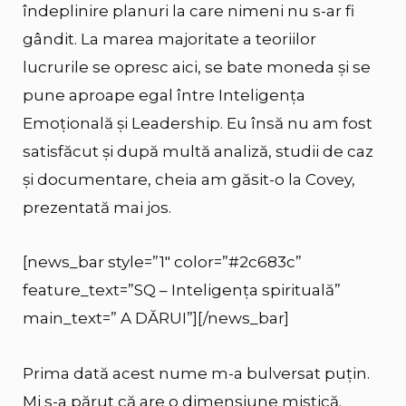
îndeplinire planuri la care nimeni nu s-ar fi
gândit. La marea majoritate a teoriilor
lucrurile se opresc aici, se bate moneda și se
pune aproape egal între Inteligența
Emoțională și Leadership. Eu însă nu am fost
satisfăcut și după multă analiză, studii de caz
și documentare, cheia am găsit-o la Covey,
prezentată mai jos.
[news_bar style=”1″ color=”#2c683c”
feature_text=”SQ – Inteligența spirituală”
main_text=” A DĂRUI”][/news_bar]
Prima dată acest nume m-a bulversat puțin.
Mi s-a părut că are o dimensiune mistică.