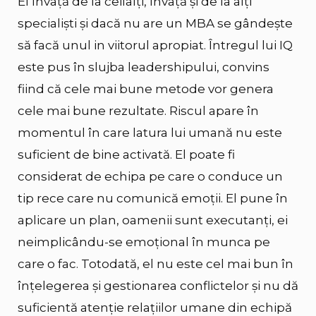
El învață de la ceilalți, învață și de la alți
specialiști și dacă nu are un MBA se gândește
să facă unul in viitorul apropiat. Întregul lui IQ
este pus în slujba leadershipului, convins
fiind că cele mai bune metode vor genera
cele mai bune rezultate. Riscul apare în
momentul în care latura lui umană nu este
suficient de bine activată. El poate fi
considerat de echipa pe care o conduce un
tip rece care nu comunică emoții. El pune în
aplicare un plan, oamenii sunt executanți, ei
neimplicându-se emoțional în munca pe
care o fac. Totodată, el nu este cel mai bun în
înțelegerea și gestionarea conflictelor și nu dă
suficientă atenție relațiilor umane din echipă