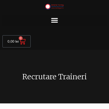
Skip
to
content
Cart
0
0,00
lei
Recrutare Traineri