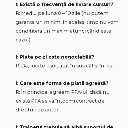
I: Există o frecvenţă de livrare cursuri?
R: Mediu pe lună 0 – 10 zile (nu putem
garanta un minim, în acelaşi timp nu vom
condiţiona un maxim atunci când este
cazul).
I: Plata pe zi este negociabilă?
R: Da, foarte uşor, atât în sus cât şi în jos.
I: Care este forma de plată agreată?
R: În principal agreem PFA-ul, dacă nu
există PFA se va întocmi contract de
drepturi de autor.
I: Trainerul trebuie să aibă suportul de