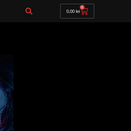
Cart
0
0,00
lei