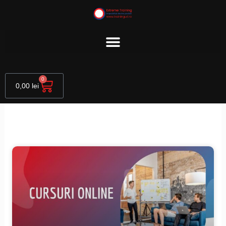
Skip
to
content
Cart
0
0,00
lei