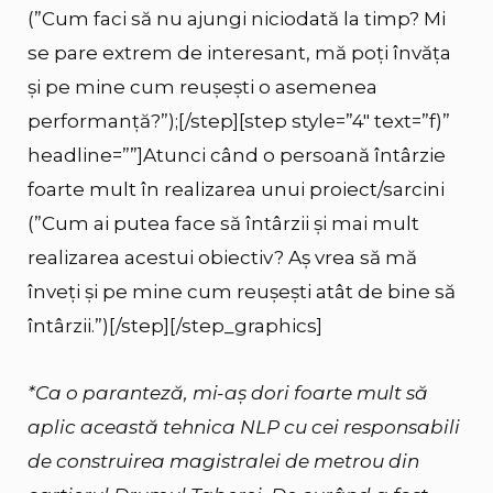
(”Cum faci să nu ajungi niciodată la timp? Mi
se pare extrem de interesant, mă poți învăța
și pe mine cum reușești o asemenea
performanță?”);[/step][step style=”4″ text=”f)”
headline=””]Atunci când o persoană întârzie
foarte mult în realizarea unui proiect/sarcini
(”Cum ai putea face să întârzii și mai mult
realizarea acestui obiectiv? Aș vrea să mă
înveți și pe mine cum reușești atât de bine să
întârzii.”)[/step][/step_graphics]
*Ca o paranteză, mi-aș dori foarte mult să
aplic această tehnica NLP cu cei responsabili
de construirea magistralei de metrou din