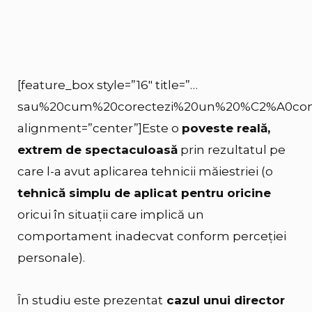
[feature_box style=”16″ title=”…
sau%20cum%20corectezi%20un%20%C2%A0com
alignment=”center”]Este o
poveste reală,
extrem de spectaculoasă
prin rezultatul pe
care l-a avut aplicarea tehnicii măiestriei (o
tehnică simplu de aplicat pentru oricine
oricui în situații care implică un
comportament inadecvat conform perceției
personale).
În studiu este prezentat
cazul unui director