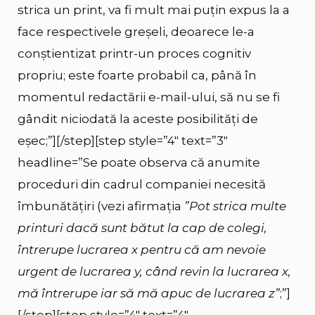
strica un print, va fi mult mai puțin expus la a
face respectivele greșeli, deoarece le-a
conștientizat printr-un proces cognitiv
propriu; este foarte probabil ca, până în
momentul redactării e-mail-ului, să nu se fi
gândit niciodată la aceste posibilități de
eșec;”][/step][step style=”4″ text=”3″
headline=”Se poate observa că anumite
proceduri din cadrul companiei necesită
îmbunătățiri (vezi afirmația
”Pot strica multe
printuri dacă sunt bătut la cap de colegi,
întrerupe lucrarea x pentru că am nevoie
urgent de lucrarea y, când revin la lucrarea x,
mă întrerupe iar să mă apuc de lucrarea z”
;”]
[/step][step style=”4″ text=”4″