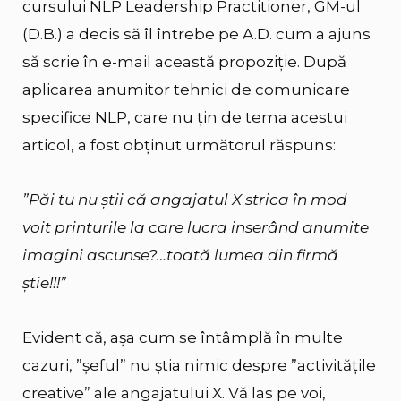
cursului NLP Leadership Practitioner, GM-ul
(D.B.) a decis să îl întrebe pe A.D. cum a ajuns
să scrie în e-mail această propoziție. După
aplicarea anumitor tehnici de comunicare
specifice NLP, care nu țin de tema acestui
articol, a fost obținut următorul răspuns:
”Păi tu nu știi că angajatul X strica în mod
voit printurile la care lucra inserând anumite
imagini ascunse?…toată lumea din firmă
știe!!!”
Evident că, așa cum se întâmplă în multe
cazuri, ”șeful” nu știa nimic despre ”activitățile
creative” ale angajatului X. Vă las pe voi,