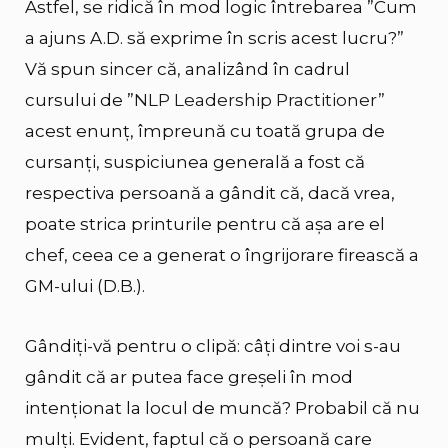
Astfel, se ridică în mod logic întrebarea ”Cum
a ajuns A.D. să exprime în scris acest lucru?”
Vă spun sincer că, analizând în cadrul
cursului de ”
NLP Leadership Practitioner
”
acest enunț, împreună cu toată grupa de
cursanți, suspiciunea generală a fost că
respectiva persoană a gândit că, dacă vrea,
poate strica printurile pentru că așa are el
chef, ceea ce a generat o îngrijorare firească a
GM-ului (D.B.).
Gândiți-vă pentru o clipă: câți dintre voi s-au
gândit că ar putea face greșeli în mod
intenționat la locul de muncă? Probabil că nu
mulți. Evident, faptul că o persoană care