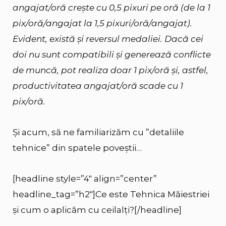
angajat/oră crește cu 0,5 pixuri pe oră (de la 1
pix/oră/angajat la 1,5 pixuri/oră/angajat).
Evident, există și reversul medaliei. Dacă cei
doi nu sunt compatibili și generează conflicte
de muncă, pot realiza doar 1 pix/oră și, astfel,
productivitatea angajat/oră scade cu 1
pix/oră.
Și acum, să ne familiarizăm cu ”detaliile
tehnice” din spatele poveștii…
[headline style=”4″ align=”center”
headline_tag=”h2″]Ce este Tehnica Măiestriei
și cum o aplicăm cu ceilalți?[/headline]