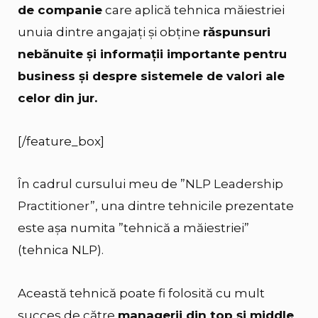
de companie
care aplică tehnica măiestriei
unuia dintre angajați și obține
răspunsuri
nebănuite și informații importante pentru
business și despre sistemele de valori ale
celor din jur.
[/feature_box]
În cadrul cursului meu de ”
NLP Leadership
Practitioner
”, una dintre tehnicile prezentate
este așa numita ”tehnică a măiestriei”
(tehnica NLP).
Această tehnică poate fi folosită cu mult
succes de către
managerii din top și middle