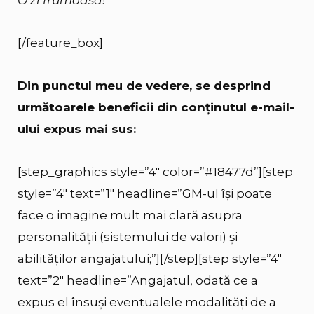
O zi frumoasă!”
[/feature_box]
Din punctul meu de vedere, se desprind
următoarele beneficii din conținutul e-mail-
ului expus mai sus:
[step_graphics style=”4″ color=”#18477d”][step
style=”4″ text=”1″ headline=”GM-ul își poate
face o imagine mult mai clară asupra
personalității (sistemului de valori) și
abilităților angajatului;”][/step][step style=”4″
text=”2″ headline=”Angajatul, odată ce a
expus el însuși eventualele modalități de a