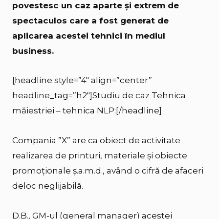
povestesc un caz aparte și extrem de
spectaculos care a fost generat de
aplicarea acestei tehnici în mediul
business.
[headline style=”4″ align=”center”
headline_tag=”h2″]Studiu de caz Tehnica
măiestriei – tehnica NLP:[/headline]
Compania ”X” are ca obiect de activitate
realizarea de printuri, materiale și obiecte
promoționale ș.a.m.d., având o cifră de afaceri
deloc neglijabilă.
D.B., GM-ul (general manager) acestei