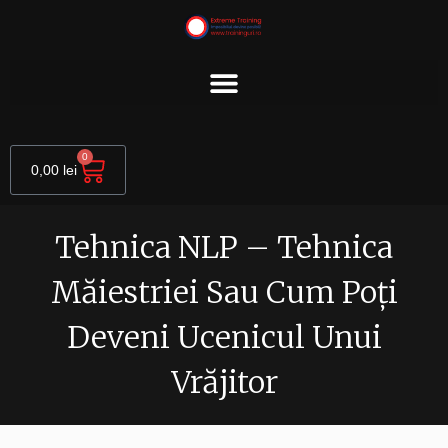
Skip
to
content
Cart
0
0,00
lei
Tehnica NLP – Tehnica
Măiestriei Sau Cum Poți
Deveni Ucenicul Unui
Vrăjitor