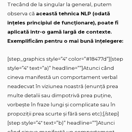
Trecând de la singular la general, putem
observa că
această tehnica NLP (odată
înțeles principiul de funcționare), poate fi
aplicată într-o gamă largă de contexte.
Exemplificăm pentru o mai bună înțelegere:
[step_graphics style=”4″ color=”#18477d”][step
style=”4″ text=”a)” headline=””]Atunci când
cineva manifestă un comportament verbal
neadecvat în viziunea noastră (enunță prea
multe detalii sau dimpotrivă prea puține,
vorbește în fraze lungi și complicate sau în
propoziții prea scurte și fără sens etc);[/step]
[step style=”4″ text=”b)” headline=””]Atunci