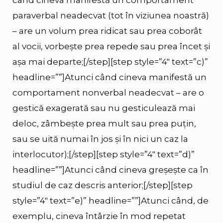
când cineva manifestă un comportament
paraverbal neadecvat (tot în viziunea noastră)
– are un volum prea ridicat sau prea coborât
al vocii, vorbește prea repede sau prea încet și
așa mai departe;[/step][step style=”4″ text=”c)”
headline=””]Atunci când cineva manifestă un
comportament nonverbal neadecvat – are o
gestică exagerată sau nu gesticulează mai
deloc, zâmbește prea mult sau prea puțin,
sau se uită numai în jos și în nici un caz la
interlocutor);[/step][step style=”4″ text=”d)”
headline=””]Atunci când cineva greșește ca în
studiul de caz descris anterior;[/step][step
style=”4″ text=”e)” headline=””]Atunci când, de
exemplu, cineva întârzie în mod repetat