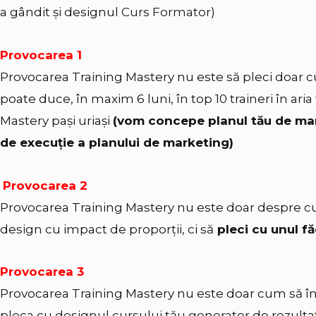
a gândit și designul
Curs Formator
)
Provocarea 1
Provocarea Training Mastery nu este să pleci doar c
poate duce, în maxim 6 luni, în top 10 traineri în aria t
Mastery pași uriași
(vom concepe planul tău de mar
de execuție a planului de marketing)
Provocarea 2
Provocarea Training Mastery nu este doar despre cu
design cu impact de proporții, ci să
pleci cu unul fă
Provocarea 3
Provocarea Training Mastery nu este doar cum să înv
pleca cu designul cursului tău generator de rezulta