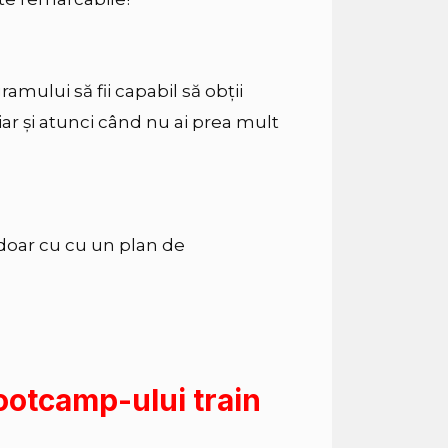
amului să fii capabil să obții
r și atunci când nu ai prea mult
 doar cu cu un plan de
ootcamp-ului train