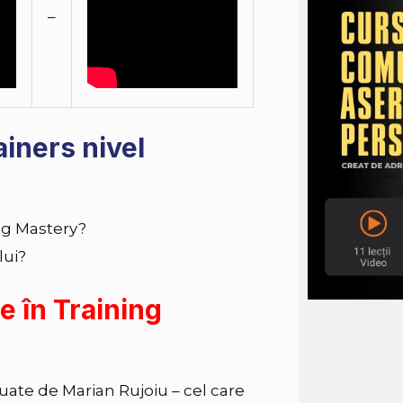
–
ainers nivel
ng Mastery?
lui?
e în Training
uate de Marian Rujoiu – cel care