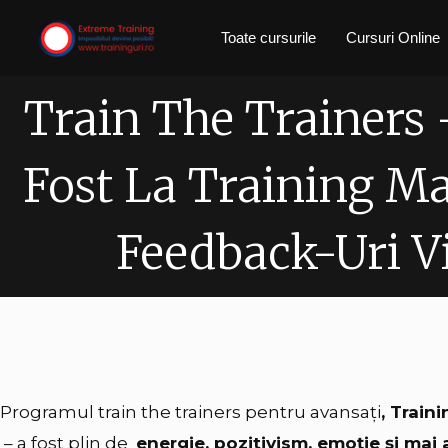
Skip
Toate cursurile
Cursuri Online
to
content
Train The Trainers
Fost La Training M
Feedback-Uri V
Programul train the trainers pentru avansați
, Train
– a fost plin de
energie, pozitivism, emoție și mai 