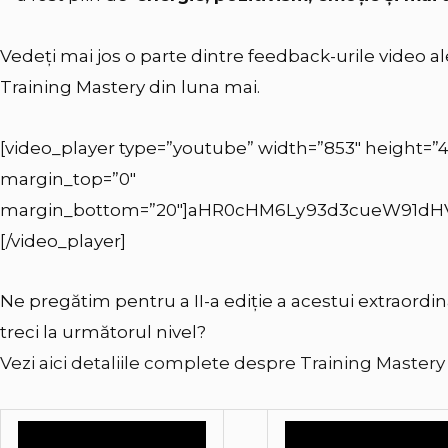
Vedeți mai jos o parte dintre feedback-urile video a
Training Mastery din luna mai.
[video_player type=”youtube” width=”853″ height=”4
margin_top=”0″
margin_bottom=”20″]aHR0cHM6Ly93d3cueW91dH
[/video_player]
Ne pregătim pentru a II-a ediție a acestui extraordin
treci la următorul nivel?
Vezi aici detaliile complete despre Training Mastery p