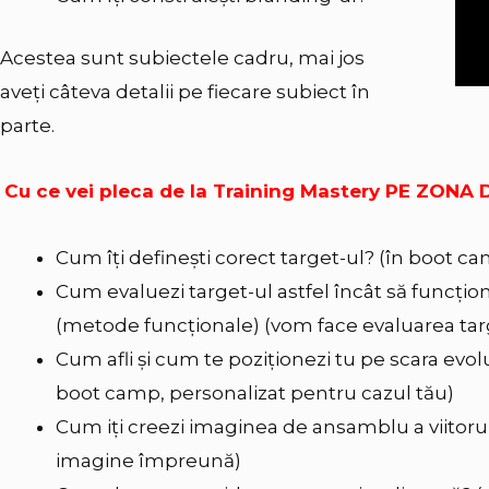
Acestea sunt subiectele cadru, mai jos
aveți câteva detalii pe fiecare subiect în
parte.
Cu ce vei pleca de la Training Mastery PE ZON
Cum îți definești corect target-ul? (în boot camp
Cum evaluezi target-ul astfel încât să funcț
(metode funcționale) (vom face evaluarea targ
Cum afli și cum te poziționezi tu pe scara evoluț
boot camp, personalizat pentru cazul tău)
Cum iți creezi imaginea de ansamblu a viitoru
imagine împreună)