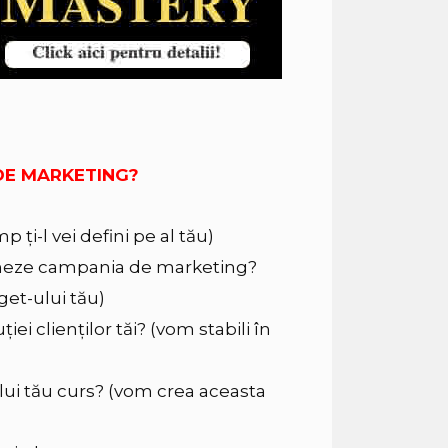
A DE MARKETING?
 ți-l vei defini pe al tău)
ioneze campania de marketing?
et-ului tău)
iei clienților tăi? (vom stabili în
lui tău curs? (vom crea aceasta