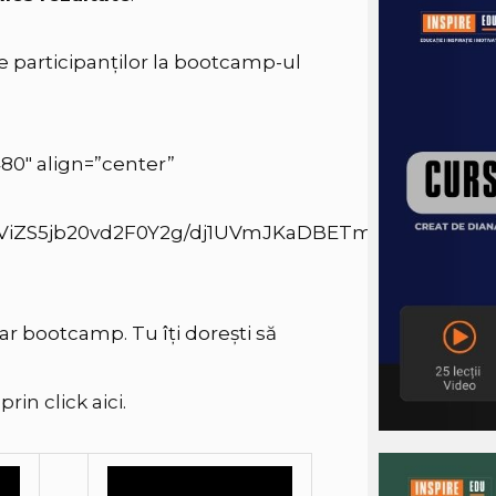
le participanților la bootcamp-ul
80″ align=”center”
ViZS5jb20vd2F0Y2g/dj1UVmJKaDBETmdCQQ==
ar bootcamp. Tu îți dorești să
rin click aici
.