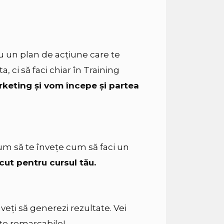
u un plan de acțiune care te
a, ci să faci chiar în Training
keting și vom începe și partea
m să te învețe cum să faci un
cut pentru cursul tău.
eți să generezi rezultate. Vei
te remarcabile!