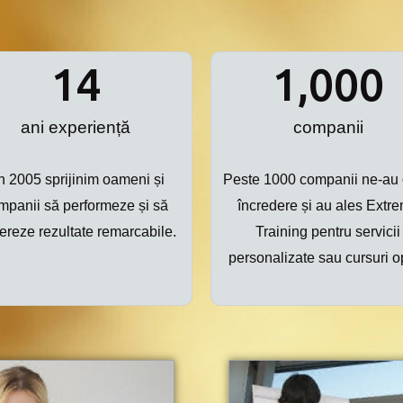
14
1,000
ani experiență
companii
n 2005 sprijinim oameni și
Peste 1000 companii ne-au o
mpanii să performeze și să
încredere și au ales Extr
ereze rezultate remarcabile.
Training pentru servicii
personalizate sau cursuri o