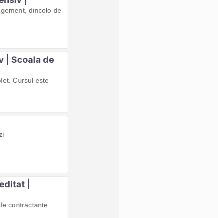
agement, dincolo de
v | Scoala de
let. Cursul este
zi
editat |
ile contractante