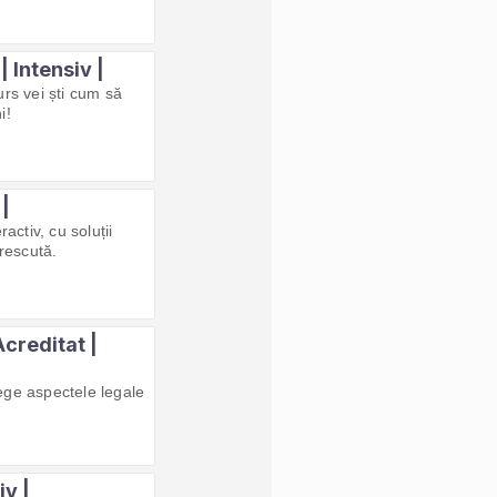
 Intensiv |
rs vei ști cum să
i!
|
activ, cu soluții
crescută.
creditat |
ege aspectele legale
iv |