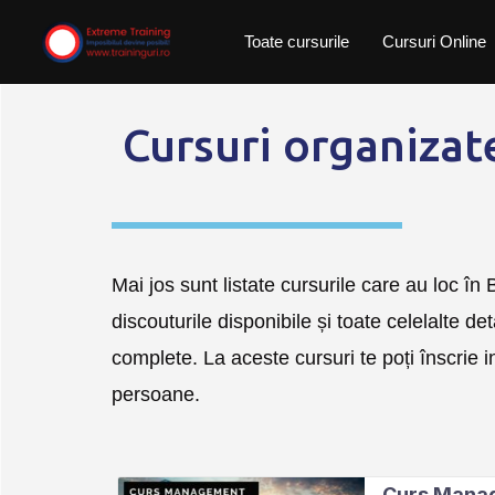
Skip
Toate cursurile
Cursuri Online
to
content
Cursuri organizat
Mai jos sunt listate cursurile care au loc în B
discouturile disponibile și toate celelalte de
complete. La aceste cursuri te poți înscrie 
persoane.
Curs Manage