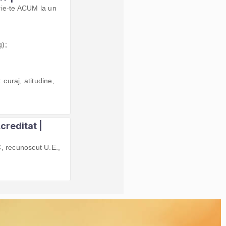
rie-te ACUM la un
g);
 curaj, atitudine,
reditat |
, recunoscut U.E.,