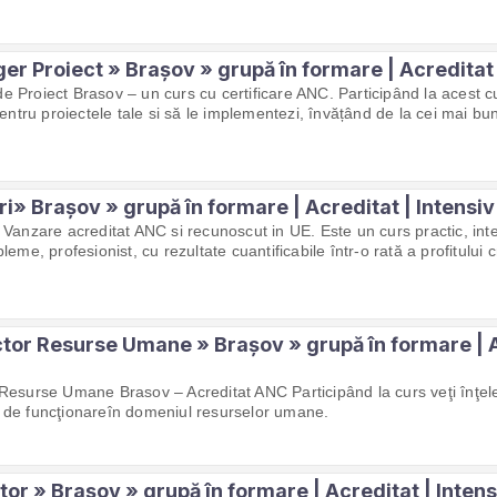
r Proiect » Brașov » grupă în formare | Acreditat |
 Proiect Brasov – un curs cu certificare ANC. Participând la acest cu
pentru proiectele tale si să le implementezi, învățând de la cei mai bun
i» Brașov » grupă în formare | Acreditat | Intensiv 
Vanzare acreditat ANC si recunoscut in UE. Este un curs practic, inter
leme, profesionist, cu rezultate cuantificabile într-o rată a profitului 
tor Resurse Umane » Brașov » grupă în formare | A
Resurse Umane Brasov – Acreditat ANC Participând la curs veţi înţel
 de funcţionareîn domeniul resurselor umane.
or » Brașov » grupă în formare | Acreditat | Intens