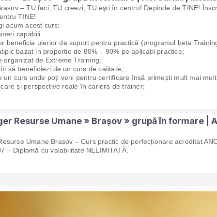
rasov – TU faci, TU creezi, TU eşti în centru! Depinde de TINE! Însc
pentru TINE!
gi acum acest curs:
ineri capabili
vor beneficia ulerior de suport pentru practică (programul beta Trainin
tipic bazat in proportie de 80% – 90% pe aplicații practice;
e organizat de Extreme Training;
ți să beneficiezi de un curs de calitate;
 un curs unde poți veni pentru certificare însă primești mult mai mult:
ficare și perspective reale în cariera de trainer;
er Resurse Umane » Brașov » grupă în formare | Ac
esurse Umane Brasov – Curs practic de perfecționare acreditat ANC
 – Diplomă cu valabilitate NELIMITATĂ.