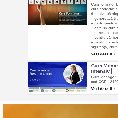
Curs formator B
curs proiectat 
6 motive să ale
– generează tra
– participanții 
– este un curs a
– pentru ca est
– pentru că meri
– pentru că este
siguranță, clari
Vezi detalii »
Curs Manag
Intensiv |
Curs Manager R
cod COR 121207
Vezi detalii »