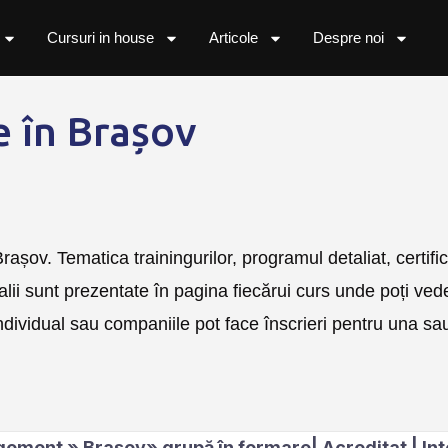
Cursuri in house
Articole
Despre noi
e în Brașov
rașov. Tematica trainingurilor, programul detaliat, certifică
talii sunt prezentate în pagina fiecărui curs unde poți ved
individual sau companiile pot face înscrieri pentru una s
ment » Brașov» grupă în formare| Acreditat | Int