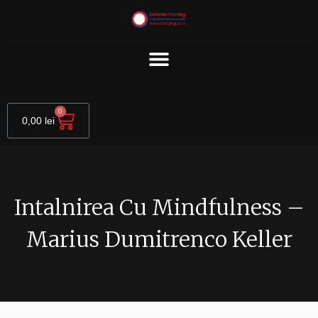
Skip
to
content
Cart
0
0,00
lei
Intalnirea Cu Mindfulness –
Marius Dumitrenco Keller